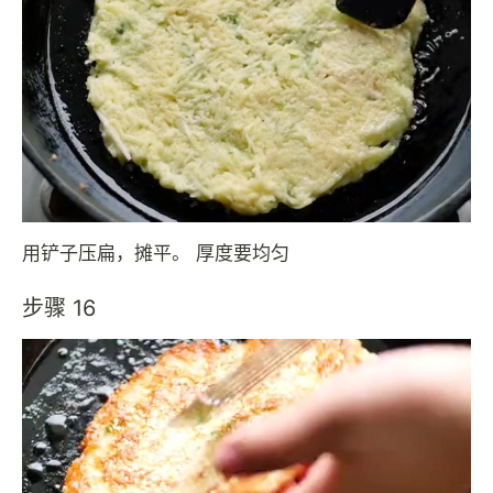
用铲子压扁，摊平。 厚度要均匀
步骤 16