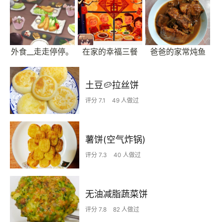
外食__走走停停。
在家的幸福三餐
爸爸的家常炖鱼
土豆🥔拉丝饼
评分 7.1
49 人做过
薯饼(空气炸锅)
评分 7.3
40 人做过
无油减脂蔬菜饼
评分 7.8
82 人做过