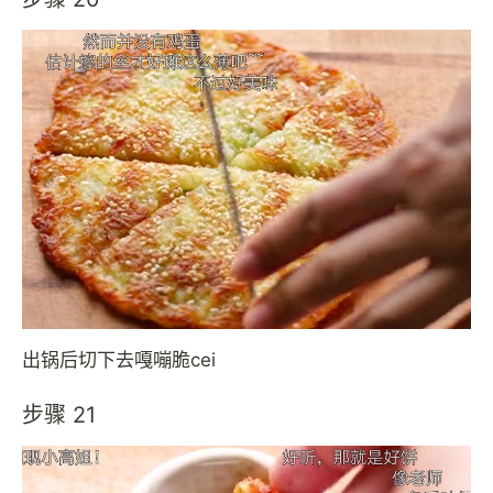
出锅后切下去嘎嘣脆cei
步骤 21