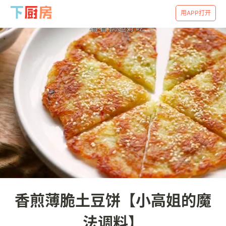
用APP打开
香煎薄脆土豆饼【小高姐的魔
法调料】