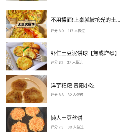
不用揉面❗️上桌就被抢光的土豆火腿饼，吃一次就爱上
评分 8.0
117 人做过
虾仁土豆泥饼球【煎或炸😋】
评分 8.1
37 人做过
洋芋粑粑 贵阳小吃
评分 8.8
32 人做过
懒人土豆丝饼
评分 7.3
30 人做过