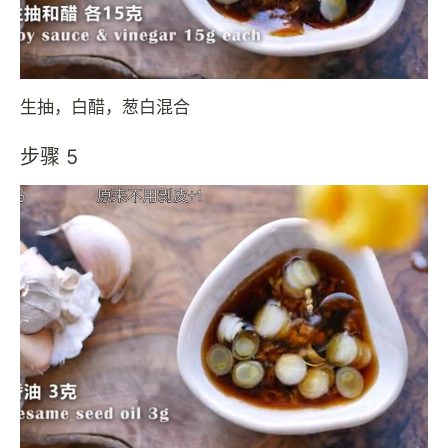
生抽，白醋，葱白混合
步骤 5