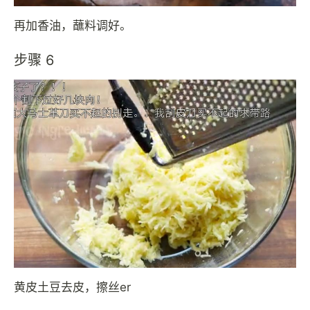
再加香油，蘸料调好。
步骤 6
黄皮土豆去皮，擦丝er