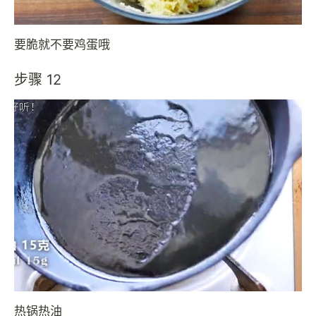
要脆就不要鸡蛋哦
步骤 12
热锅热油