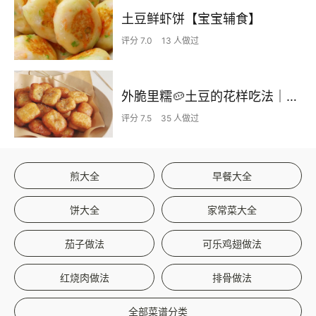
土豆鲜虾饼【宝宝辅食】
评分 7.0
13 人做过
外脆里糯🥔土豆的花样吃法｜土豆脆薯饼
评分 7.5
35 人做过
煎大全
早餐大全
饼大全
家常菜大全
茄子做法
可乐鸡翅做法
红烧肉做法
排骨做法
全部菜谱分类