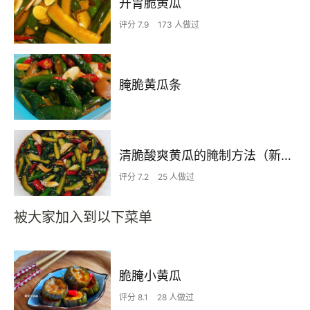
开胃脆黄瓜
评分 7.9
173 人做过
腌脆黄瓜条
清脆酸爽黄瓜的腌制方法（新手也零失败）
评分 7.2
25 人做过
被大家加入到以下菜单
脆腌小黄瓜
评分 8.1
28 人做过