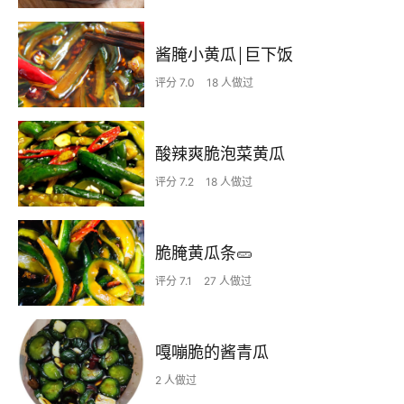
酱腌小黄瓜￨巨下饭
评分 7.0
18 人做过
酸辣爽脆泡菜黄瓜
评分 7.2
18 人做过
脆腌黄瓜条🥒
评分 7.1
27 人做过
嘎嘣脆的酱青瓜
2 人做过