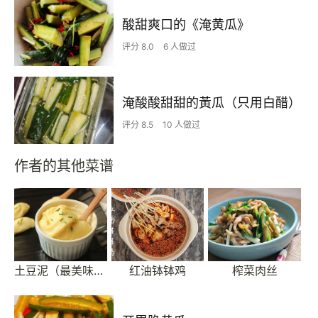
酸甜爽口的《淹黄瓜》
评分 8.0
6 人做过
淹酸酸甜甜的黃瓜（只用白醋）
评分 8.5
10 人做过
作者的其他菜谱
土豆泥（最美味科学的终极版本）
红油钵钵鸡
榨菜肉丝