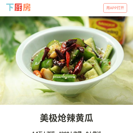
用APP打开
美极炝辣黄瓜