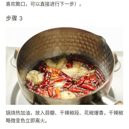
喜欢脆口，可以直接进行下一步）。
步骤 3
锅烧热加油，放入蒜瓣、干辣椒段、花椒爆香，干辣椒
略微变色立即离火。