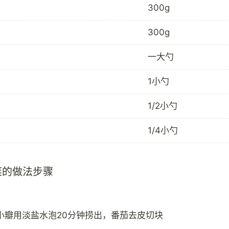
300g
300g
一大勺
1小勺
1/2小勺
1/4小勺
菜的做法步骤
小瓣用淡盐水泡20分钟捞出，番茄去皮切块