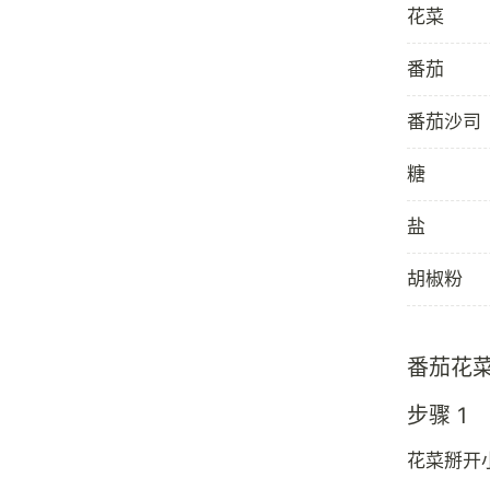
花菜
番茄
番茄沙司
糖
盐
胡椒粉
番茄花
步骤 1
花菜掰开