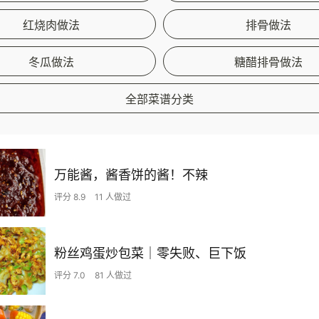
红烧肉做法
排骨做法
冬瓜做法
糖醋排骨做法
全部菜谱分类
万能酱，酱香饼的酱！不辣
评分 8.9
11 人做过
粉丝鸡蛋炒包菜｜零失败、巨下饭
评分 7.0
81 人做过