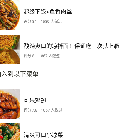
超级下饭•鱼香肉丝
评分 8.1
1580 人做过
酸辣爽口的凉拌面！保证吃一次就上瘾
评分 8.1
867 人做过
加入到以下菜单
可乐鸡翅
评分 7.8
1057 人做过
清爽可口小凉菜