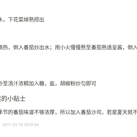
水，下花菜焯熟捞出
烧热，倒入番茄炒出水；用小火慢慢熬至番茄熟透呈酱，倒
炒至汤汁浓稠加入糖，盐，胡椒粉炒匀即可
菜的小贴士
季节的番茄味道不够浓厚，所以加入番茄沙司，若是夏天就
11-02-16 18:50:54