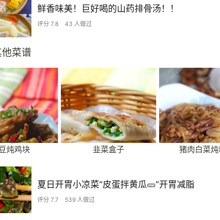
鲜香味美！巨好喝的山药排骨汤！！
评分 7.8
43 人做过
其他菜谱
豆炖鸡块
韭菜盒子
猪肉白菜炖
夏日开胃小凉菜“皮蛋拌黄瓜🥒”开胃减脂
评分 7.7
539 人做过