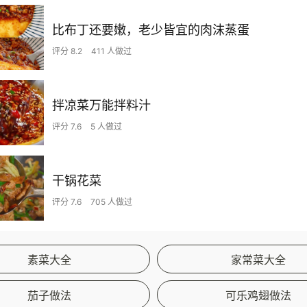
比布丁还要嫩，老少皆宜的肉沫蒸蛋
评分 8.2
411 人做过
拌凉菜万能拌料汁
评分 7.6
5 人做过
干锅花菜
评分 7.6
705 人做过
素菜大全
家常菜大全
茄子做法
可乐鸡翅做法