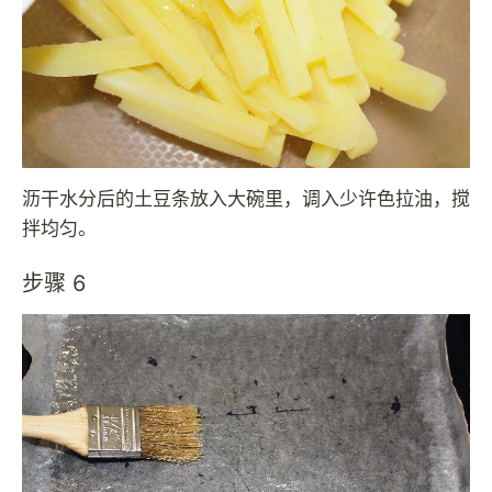
沥干水分后的土豆条放入大碗里，调入少许色拉油，搅
拌均匀。
步骤 6