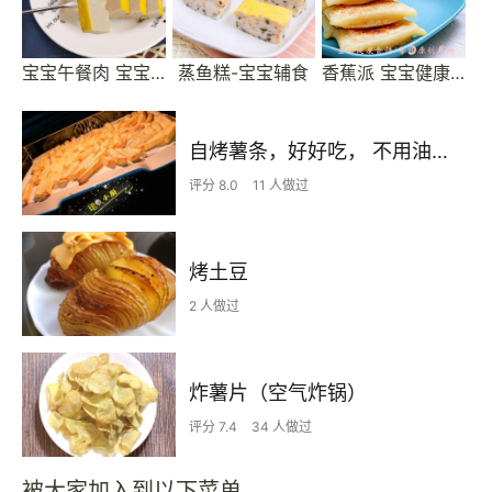
宝宝午餐肉 宝宝健康食谱
蒸鱼糕-宝宝辅食
香蕉派 宝宝健康食谱
自烤薯条，好好吃， 不用油炸无负担
评分 8.0
11 人做过
烤土豆
2 人做过
炸薯片（空气炸锅）
评分 7.4
34 人做过
被大家加入到以下菜单