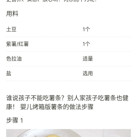
用料
土豆
1个
紫薯/红薯
1个
色拉油
适量
盐
选用
谁说孩子不能吃薯条？别人家孩子吃薯条也健
康！ 婴儿烤箱版薯条的做法步骤
步骤 1