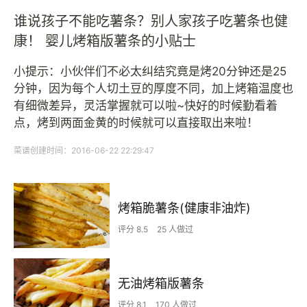
谁说孩子不能吃薯条？别人家孩子吃薯条也健
康！ 婴儿烤箱版薯条的小贴士
小提示：小伙伴们不必太纠结究竟是烤20分钟还是25
分钟，因为每个人切土豆的厚度不同，加上烤箱温度也
有细微差异，灵活掌握就可以啦~快好的时候勤看着
点，烤到两面金黄的时候就可以直接取出来啦！
菜谱创建时间：2016-06-22 22:29:47
烤箱脆薯条(健康非油炸)
评分 8.5
25 人做过
无油烤箱版薯条
评分 8.1
170 人做过