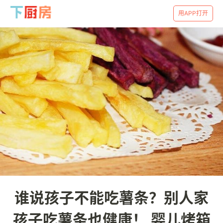
用APP打开
谁说孩子不能吃薯条？别人家
孩子吃薯条也健康！ 婴儿烤箱