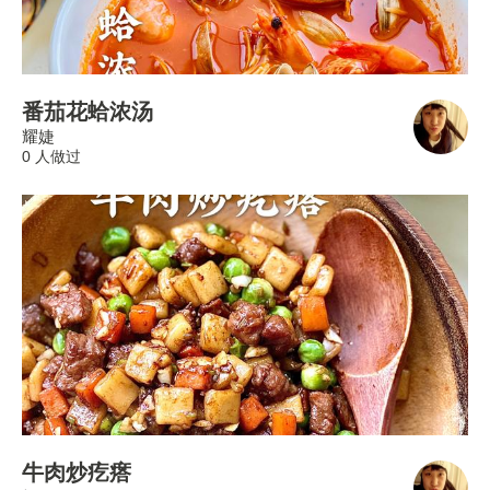
番茄花蛤浓汤
耀婕
0 人做过
牛肉炒疙瘩