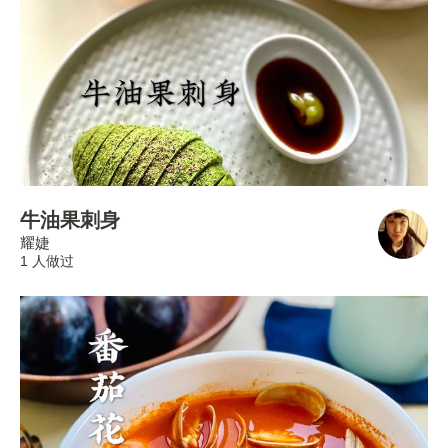
牛油果刺身
耀婕
1 人做过