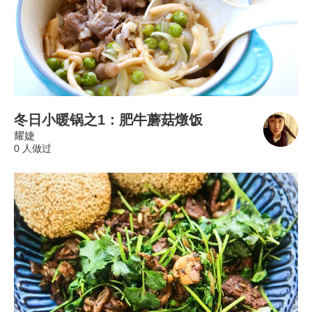
冬日小暖锅之1：肥牛蘑菇燉饭
耀婕
0 人做过