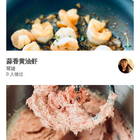
蒜香黄油虾
耀婕
0 人做过