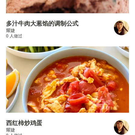
多汁牛肉大葱馅的调制公式
耀婕
0 人做过
西红柿炒鸡蛋
耀婕