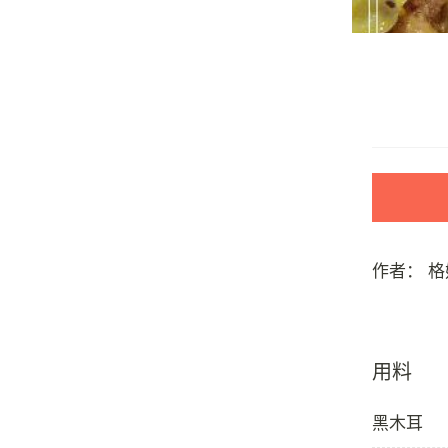
作者：
格
用料
黑木耳