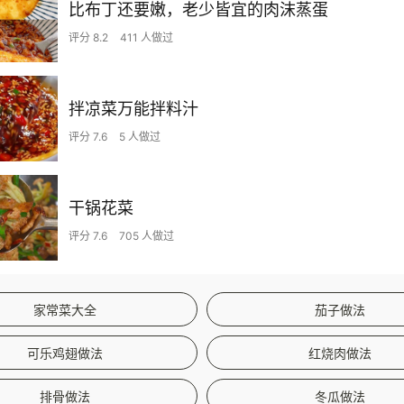
比布丁还要嫩，老少皆宜的肉沫蒸蛋
评分 8.2
411 人做过
拌凉菜万能拌料汁
评分 7.6
5 人做过
干锅花菜
评分 7.6
705 人做过
家常菜大全
茄子做法
可乐鸡翅做法
红烧肉做法
排骨做法
冬瓜做法