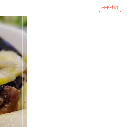
用APP打开