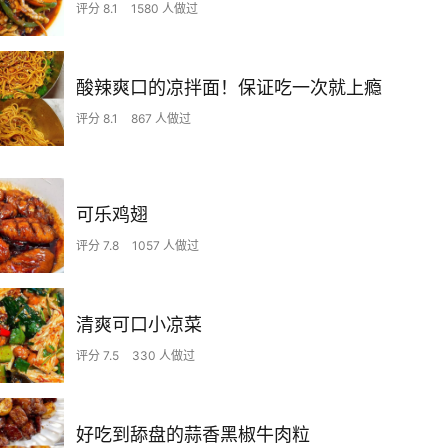
评分 8.1
1580 人做过
酸辣爽口的凉拌面！保证吃一次就上瘾
评分 8.1
867 人做过
可乐鸡翅
评分 7.8
1057 人做过
清爽可口小凉菜
评分 7.5
330 人做过
好吃到舔盘的蒜香黑椒牛肉粒