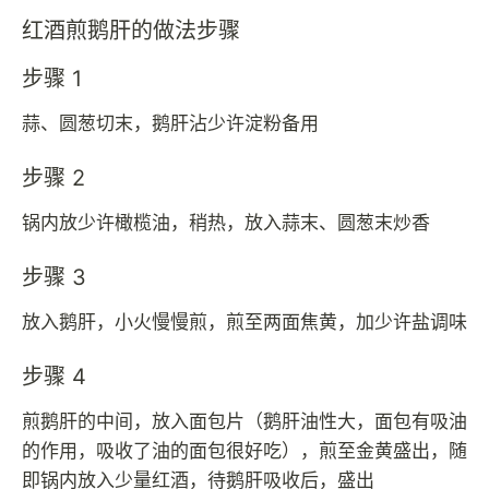
红酒煎鹅肝的做法步骤
步骤 1
蒜、圆葱切末，鹅肝沾少许淀粉备用
步骤 2
锅内放少许橄榄油，稍热，放入蒜末、圆葱末炒香
步骤 3
放入鹅肝，小火慢慢煎，煎至两面焦黄，加少许盐调味
步骤 4
煎鹅肝的中间，放入面包片（鹅肝油性大，面包有吸油
的作用，吸收了油的面包很好吃），煎至金黄盛出，随
即锅内放入少量红酒，待鹅肝吸收后，盛出