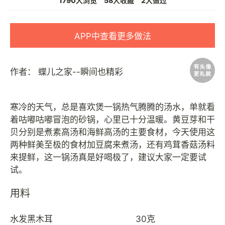
1790人浏览
58人收藏
2人做过
APP中查看更多做法
作者：
蝶儿之家--瞬间也精彩
寒冷的天气，总是喜欢煲一锅热气腾腾的汤水，单就看
着咕嘟咕嘟冒泡的砂锅，心里已十分温暖。黄豆芽和干
贝分别是煮素高汤和海鲜高汤的主要食材，今天使用这
两种鲜美至极的食材加豆腐来煮汤，还有鸡茸香菇汤料
来提鲜，这一锅汤真是好喝极了，建议大家一定要试
用料
水发黑木耳
30克