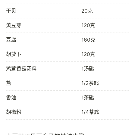
干贝
20克
黄豆芽
120克
豆腐
160克
胡萝卜
120克
鸡茸香菇汤料
1汤匙
盐
1/2茶匙
香油
1茶匙
胡椒粉
1/4茶匙