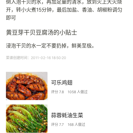
倒入泡干贝的水，再加足量的清水，放到火上大火烧
开，转小火煮15分钟，最后加盐、香油、胡椒粉调匀
即可
黄豆芽干贝豆腐汤的小贴士
浸泡干贝的水一定不要扔掉，鲜美至极。
菜谱创建时间：2011-02-16 18:50:20
可乐鸡翅
评分 7.8
1058 人做过
蒜蓉蚝油生菜
评分 7.7
168 人做过