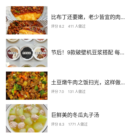
比布丁还要嫩，老少皆宜的肉沫蒸蛋
评分 8.2
411 人做过
节后！9款破壁机豆浆搭配 每天不重样喝出好状态！
土豆燉牛肉之饭扫光，这样做也太香了吧，还没出锅已是浓香四溢了
评分 7.0
131 人做过
巨鲜美的冬瓜丸子汤
评分 8.3
1771 人做过