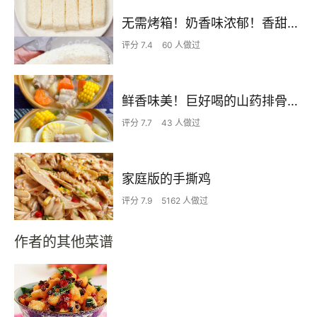
无需烤箱！奶香味浓郁！香甜嫩滑的椰蓉奶糕
评分 7.4
60 人做过
鲜香味美！巨好喝的山药排骨汤！！
评分 7.7
43 人做过
家庭版的手撕鸡
评分 7.9
5162 人做过
作者的其他菜谱