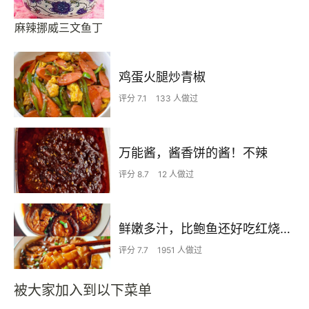
麻辣挪威三文鱼丁
鸡蛋火腿炒青椒
评分 7.1
133 人做过
万能酱，酱香饼的酱！不辣
评分 8.7
12 人做过
鲜嫩多汁，比鲍鱼还好吃红烧香菇
评分 7.7
1951 人做过
被大家加入到以下菜单