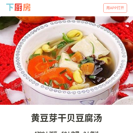
用APP打开
黄豆芽干贝豆腐汤