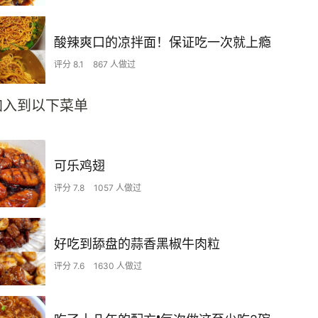
酸辣爽口的凉拌面！保证吃一次就上瘾
评分 8.1
867 人做过
加入到以下菜单
可乐鸡翅
评分 7.8
1057 人做过
好吃到舔盘的蒜香黑椒牛肉粒
评分 7.6
1630 人做过