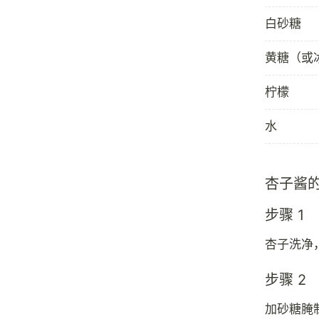
白砂糖
黄糖（或
柠檬
水
杏子酱
步骤 1
杏子洗净
步骤 2
加砂糖腌