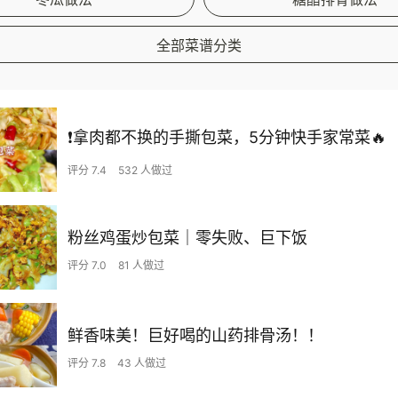
全部菜谱分类
❗拿肉都不换的手撕包菜，5分钟快手家常菜🔥
评分 7.4
532 人做过
粉丝鸡蛋炒包菜｜零失败、巨下饭
评分 7.0
81 人做过
鲜香味美！巨好喝的山药排骨汤！！
评分 7.8
43 人做过