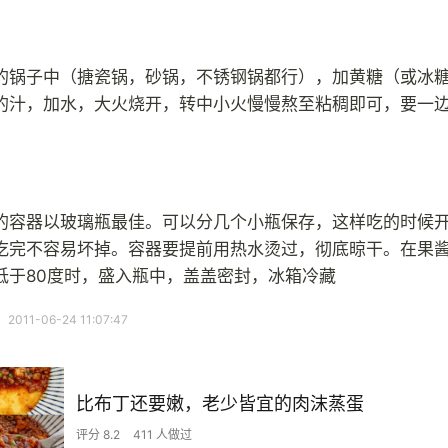
的锅子中（搪瓷锅，砂锅，不锈钢锅都行），加黄糖（或冰
的汁，加水，大火烧开，转中小火慢慢熬至粘稠即可，要一
的容器以玻璃瓶最佳。可以分几个小瓶保存，这样吃的时候
吃完不容易坏掉。容器要提前用热水烫过，彻底晾干。在果
低于80度时，盛入瓶中，盖盖密封，冰箱冷藏
11-06-24 11:07:47
比布丁还要嫩，老少皆宜的肉沫蒸蛋
评分 8.2
411 人做过