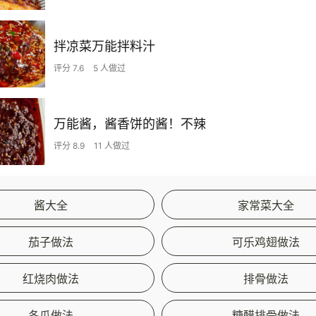
拌凉菜万能拌料汁
评分 7.6
5 人做过
万能酱，酱香饼的酱！不辣
评分 8.9
11 人做过
酱大全
家常菜大全
茄子做法
可乐鸡翅做法
红烧肉做法
排骨做法
冬瓜做法
糖醋排骨做法