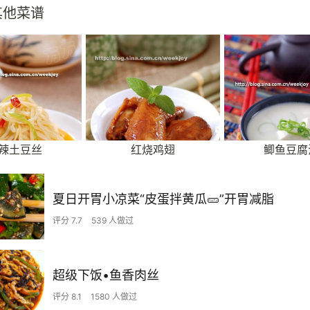
其他菜谱
辣土豆丝
红烧鸡翅
鲫鱼豆腐
夏日开胃小凉菜“皮蛋拌黄瓜🥒”开胃减脂
评分 7.7
539 人做过
超级下饭•鱼香肉丝
评分 8.1
1580 人做过