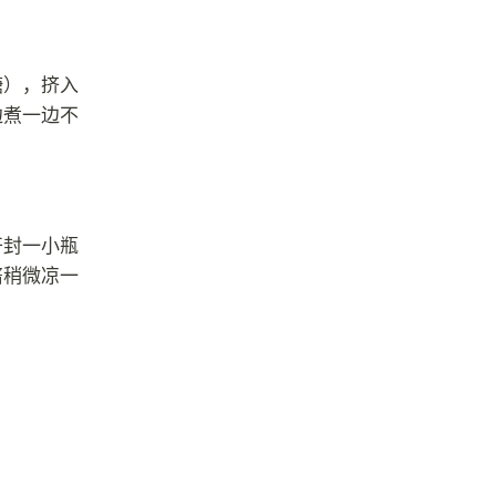
糖），挤入
边煮一边不
开封一小瓶
酱稍微凉一