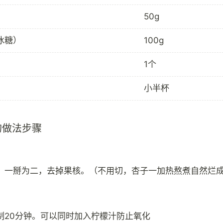
50g
冰糖）
100g
1个
小半杯
的做法步骤
，一掰为二，去掉果核。（不用切，杏子一加热熬煮自然烂
制20分钟。可以同时加入柠檬汁防止氧化