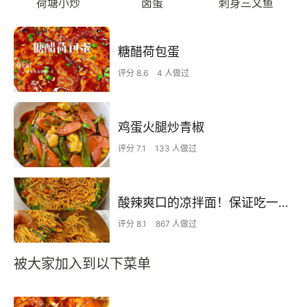
荷塘小炒
卤蛋
刺身三文鱼
糖醋荷包蛋
评分 8.6
4 人做过
鸡蛋火腿炒青椒
评分 7.1
133 人做过
酸辣爽口的凉拌面！保证吃一次就上瘾
评分 8.1
867 人做过
被大家加入到以下菜单