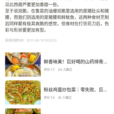
瓜比西葫芦要更加香甜一些。
至于说双脆，在鲁菜的油爆双脆里选用的是猪肚尖和猪
腰，而我们则选用的是猪腰和鲜鱿鱼，这两种食材烹制
后同样都有极其爽脆的感觉，但食材在打完花刀后，色
彩与形状要更加有型。
菜谱创建时间：2011-06-19 18:25:33
鲜香味美！巨好喝的山药排骨汤！！
评分 7.7
43 人做过
粉丝鸡蛋炒包菜｜零失败、巨下饭
评分 7.0
81 人做过