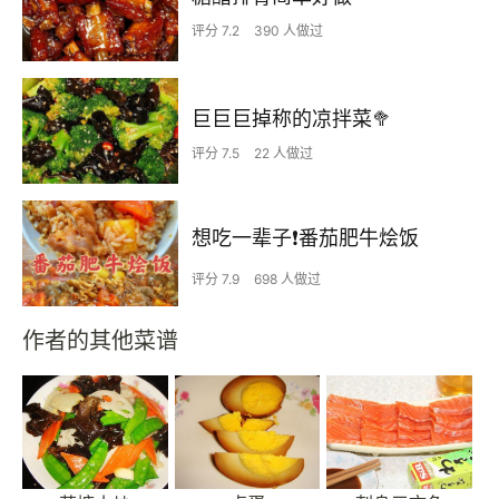
评分 7.2
390 人做过
巨巨巨掉称的凉拌菜🥦
评分 7.5
22 人做过
想吃一辈子❗️番茄肥牛烩饭
评分 7.9
698 人做过
作者的其他菜谱