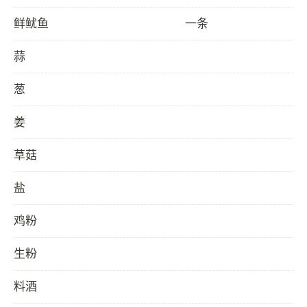
鲜鱿鱼
一条
蒜
葱
姜
草菇
盐
鸡粉
生粉
料酒