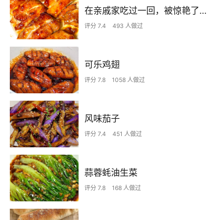
在亲戚家吃过一回，被惊艳了…
评分 7.4
493 人做过
可乐鸡翅
评分 7.8
1058 人做过
风味茄子
评分 7.4
451 人做过
蒜蓉蚝油生菜
评分 7.8
168 人做过