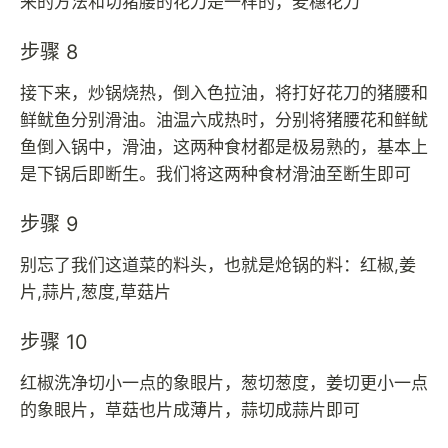
来的方法和切猪腰的花刀是一样的，麦穗花刀
步骤 8
接下来，炒锅烧热，倒入色拉油，将打好花刀的猪腰和
鲜鱿鱼分别滑油。油温六成热时，分别将猪腰花和鲜鱿
鱼倒入锅中，滑油，这两种食材都是极易熟的，基本上
是下锅后即断生。我们将这两种食材滑油至断生即可
步骤 9
别忘了我们这道菜的料头，也就是炝锅的料：红椒,姜
片,蒜片,葱度,草菇片
步骤 10
红椒洗净切小一点的象眼片，葱切葱度，姜切更小一点
的象眼片，草菇也片成薄片，蒜切成蒜片即可