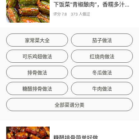
下饭菜“青椒酿肉”，香糯多汁鲜嫩下饭
评分 7.8
373 人做过
家常菜大全
茄子做法
可乐鸡翅做法
红烧肉做法
排骨做法
冬瓜做法
糖醋排骨做法
牛肉做法
全部菜谱分类
糖醋排骨简单好做