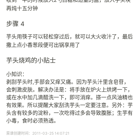
再炖十五分钟
步骤 4
芋头用筷子可以轻松穿过后，就可以大火收汁了，最后
撒上点小香葱段便可出锅享用了
芋头烧鸡的小贴士
小知识：
剥刮芋头时,手部会又痒又痛。因为芋头汁里含皂苷，
会刺激皮肤。解决办法是：将手放在炉火上烘烤一下，
或在水中加几滴醋洗一下，即可消痒。搽一点风油精也
有效果。所以提醒大家刮洗芋头一定要注意。另外：芋
头含有较多的淀粉，一次吃得过多会导致腹胀；生芋有
小毒，食时必须熟透。
菜谱创建时间：2011-03-25 14:07:21