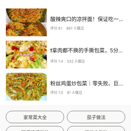
酸辣爽口的凉拌面！保证吃一次就上瘾
评分 8.1
867 人做过
❗拿肉都不换的手撕包菜，5分钟快手家常菜🔥
评分 7.4
532 人做过
粉丝鸡蛋炒包菜｜零失败、巨下饭
评分 7.0
81 人做过
家常菜大全
茄子做法