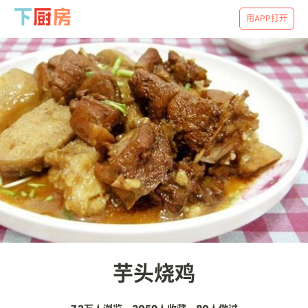
用APP打开
芋头烧鸡