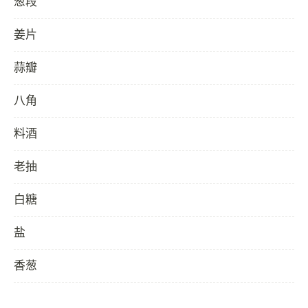
葱段
姜片
蒜瓣
八角
料酒
老抽
白糖
盐
香葱