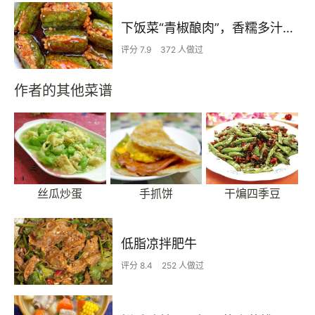
下饭菜“青椒酿肉”，香糯多汁鲜嫩下饭
评分 7.9
372 人做过
作者的其他菜谱
丝瓜炒蛋
手抓饼
干煸四季豆
低脂凉拌肥牛
评分 8.4
252 人做过