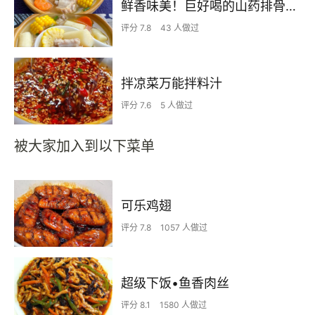
鲜香味美！巨好喝的山药排骨汤！！
评分 7.8
43 人做过
拌凉菜万能拌料汁
评分 7.6
5 人做过
被大家加入到以下菜单
可乐鸡翅
评分 7.8
1057 人做过
超级下饭•鱼香肉丝
评分 8.1
1580 人做过