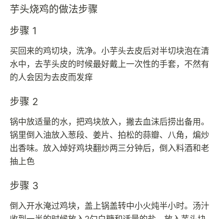
芋头烧鸡的做法步骤
步骤 1
买回来的鸡切块，洗净。小芋头去皮后对半切块泡在清
水中，去芋头皮的时候最好戴上一次性的手套，不然有
的人会因为去皮而发痒
步骤 2
锅中放适量的水，把鸡块放入，撇去血沫后捞出备用。
锅里倒入油放入葱段、姜片、拍松的蒜瓣、八角，煸炒
出香味。放入焯好鸡块翻炒两三分钟后，倒入料酒和老
抽上色
步骤 3
倒入开水淹过鸡块，盖上锅盖转中小火炖半小时。汤汁
收到一半的时候放入2勺白糖和适量的盐，放入芋头块