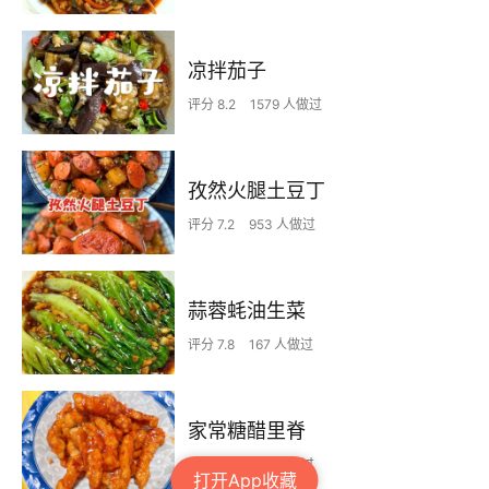
凉拌茄子
评分 8.2
1579 人做过
孜然火腿土豆丁
评分 7.2
953 人做过
蒜蓉蚝油生菜
评分 7.8
167 人做过
家常糖醋里脊
评分 8.1
301 人做过
打开App收藏