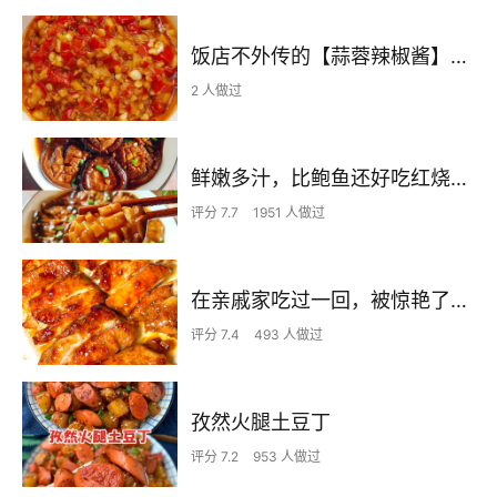
饭店不外传的【蒜蓉辣椒酱】自己在家也可以做出
2 人做过
鲜嫩多汁，比鲍鱼还好吃红烧香菇
评分 7.7
1951 人做过
在亲戚家吃过一回，被惊艳了…
评分 7.4
493 人做过
孜然火腿土豆丁
评分 7.2
953 人做过