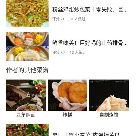
粉丝鸡蛋炒包菜｜零失败、巨下饭
评分 7.0
81 人做过
鲜香味美！巨好喝的山药排骨汤！！
评分 7.7
43 人做过
作者的其他菜谱
豆角焖面
炸糕
自制烙饼
夏日开胃小凉菜“皮蛋拌黄瓜🥒”开胃减脂