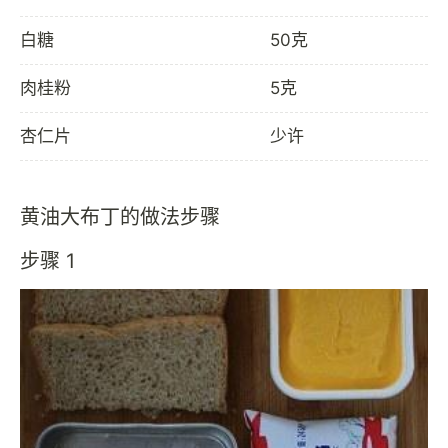
白糖
50克
肉桂粉
5克
杏仁片
少许
黄油大布丁的做法步骤
步骤 1