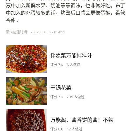
液中加入新鲜水果、奶油等等调味，也非常好吃。布丁
中加入的鸡蛋较多的话，烤熟后口感会更像蛋挞，柔软
香甜。
菜谱创建时间：2012-03-15 21:14:22
拌凉菜万能拌料汁
评分 7.6
6 人做过
干锅花菜
评分 7.6
705 人做过
万能酱，酱香饼的酱！不辣
评分 8.6
12 人做过