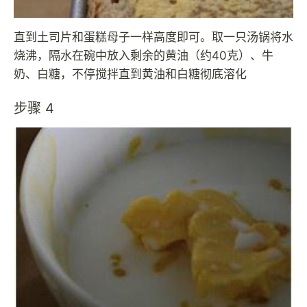
直到土司片和蛋糕母子一样高度即可。取一只汤锅将水
烧沸，隔水在碗中放入剩余的黄油（约40克）、牛
奶、白糖，不停搅拌直到黄油和白糖彻底溶化
步骤 4