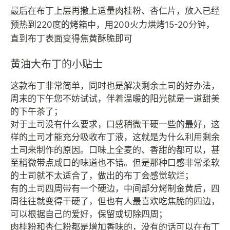
最后在布丁上层再撒上适量肉桂粉、杏仁片，放入已经
预热到220度的烤箱中，用200火力烘烤15-20分钟，
直到布丁表面变得焦黄酥脆即可
黄油大布丁的小贴士
这款布丁非常简单，同时也是解决剩余土司的好办法，
周末的下午您不妨试试，伴着温暖的阳光就是一道甜美
的下午茶了；
对于土司没有什么要求，口感稍微干硬一些的最好，这
样的土司才能充分吸收布丁液，这就是为什么利用剩余
土司来制作的原因。口味上全麦的、香甜的都可以，甚
至稍微带点咸口的味道也不错。但是那种口感非常柔软
的土司就不太适合了，做出的布丁会感觉软烂；
有的土司四周带有一个硬边，中间部分烤制金黄后，四
周往往就变得干硬了，但也有人最喜欢吃焦脆的四边，
可以根据自己的爱好，保留或切除四周；
肉桂粉和杏仁粉都是增加香味的，没有的话可以在布丁