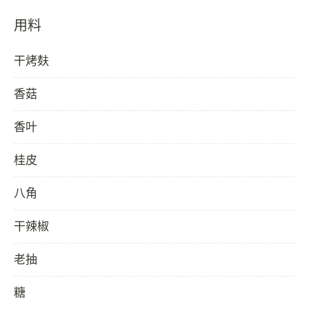
用料
干烤麸
香菇
香叶
桂皮
八角
干辣椒
老抽
糖