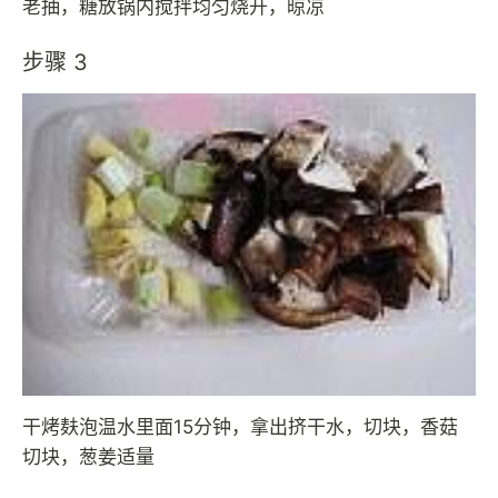
老抽，糖放锅内搅拌均匀烧开，晾凉
步骤 3
干烤麸泡温水里面15分钟，拿出挤干水，切块，香菇
切块，葱姜适量