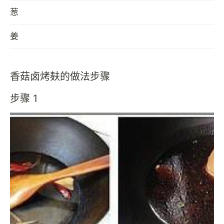
葱
姜
香菇卤烤麸的做法步骤
步骤 1