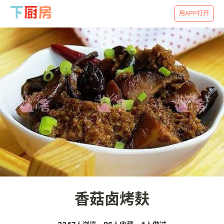
用APP打开
香菇卤烤麸