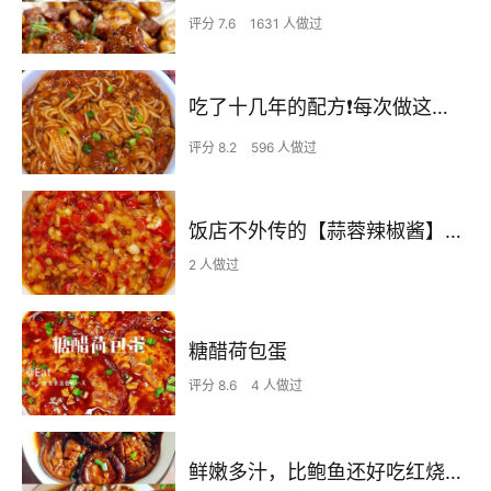
评分 7.6
1631 人做过
吃了十几年的配方❗️每次做这至少吃2碗
评分 8.2
596 人做过
饭店不外传的【蒜蓉辣椒酱】自己在家也可以做出
2 人做过
糖醋荷包蛋
评分 8.6
4 人做过
鲜嫩多汁，比鲍鱼还好吃红烧香菇