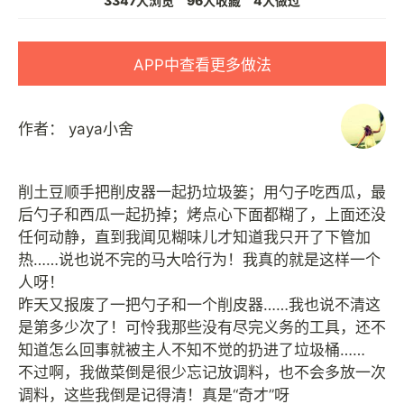
3347人浏览
96人收藏
4人做过
APP中查看更多做法
作者：
yaya小舍
削土豆顺手把削皮器一起扔垃圾篓；用勺子吃西瓜，最
后勺子和西瓜一起扔掉；烤点心下面都糊了，上面还没
任何动静，直到我闻见糊味儿才知道我只开了下管加
热……说也说不完的马大哈行为！我真的就是这样一个
人呀！
昨天又报废了一把勺子和一个削皮器……我也说不清这
是第多少次了！可怜我那些没有尽完义务的工具，还不
知道怎么回事就被主人不知不觉的扔进了垃圾桶……
不过啊，我做菜倒是很少忘记放调料，也不会多放一次