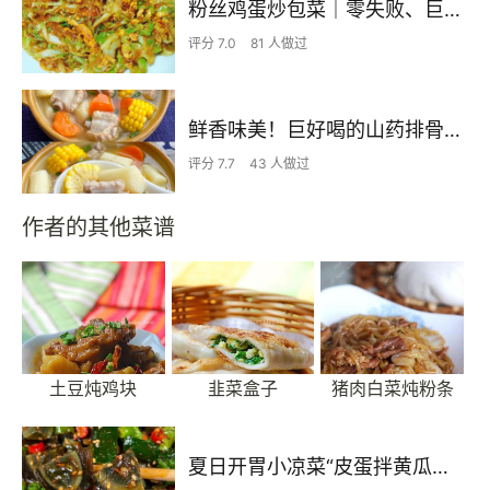
粉丝鸡蛋炒包菜｜零失败、巨下饭
评分 7.0
81 人做过
鲜香味美！巨好喝的山药排骨汤！！
评分 7.7
43 人做过
作者的其他菜谱
土豆炖鸡块
韭菜盒子
猪肉白菜炖粉条
夏日开胃小凉菜“皮蛋拌黄瓜🥒”开胃减脂