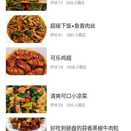
评分 7.7
539 人做过
超级下饭•鱼香肉丝
评分 8.1
1581 人做过
可乐鸡翅
评分 7.8
1058 人做过
清爽可口小凉菜
评分 7.5
330 人做过
好吃到舔盘的蒜香黑椒牛肉粒