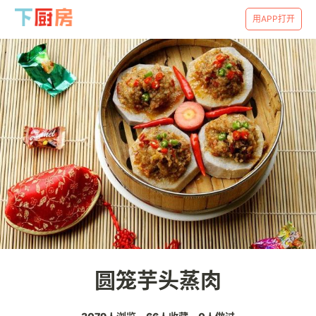
用APP打开
圆笼芋头蒸肉