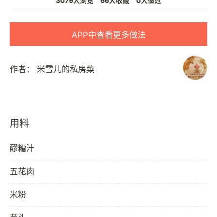
3079人浏览
66人收藏
0人做过
APP中查看更多做法
作者：
米雪儿的私房菜
用料
醪糟汁
五花肉
米粉