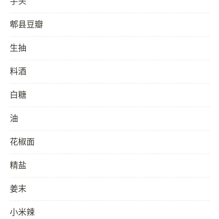
芋头
郫县豆瓣
生抽
料酒
白糖
油
花椒面
精盐
姜末
小米辣