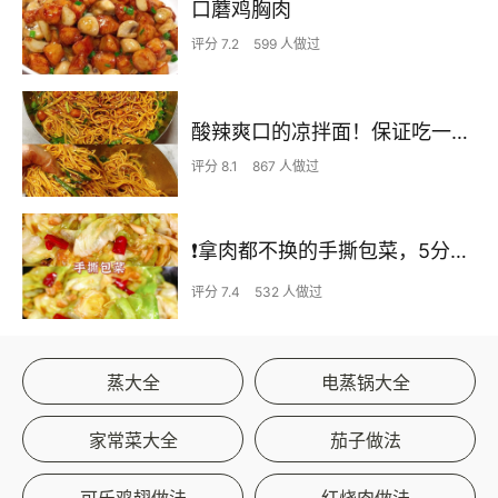
口蘑鸡胸肉
评分 7.2
599 人做过
酸辣爽口的凉拌面！保证吃一次就上瘾
评分 8.1
867 人做过
❗拿肉都不换的手撕包菜，5分钟快手家常菜🔥
评分 7.4
532 人做过
蒸大全
电蒸锅大全
家常菜大全
茄子做法
可乐鸡翅做法
红烧肉做法