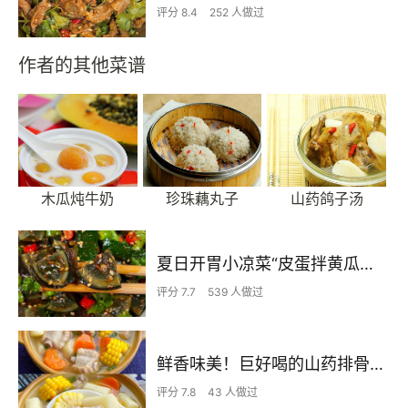
评分 8.4
252 人做过
作者的其他菜谱
木瓜炖牛奶
珍珠藕丸子
山药鸽子汤
夏日开胃小凉菜“皮蛋拌黄瓜🥒”开胃减脂
评分 7.7
539 人做过
鲜香味美！巨好喝的山药排骨汤！！
评分 7.8
43 人做过