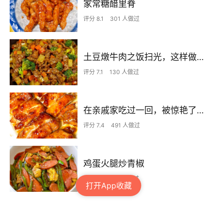
家常糖醋里脊
评分 8.1
301 人做过
土豆燉牛肉之饭扫光，这样做也太香了吧，还没出锅已是浓香四溢了
评分 7.1
130 人做过
在亲戚家吃过一回，被惊艳了…
评分 7.4
491 人做过
鸡蛋火腿炒青椒
评分 7.1
133 人做过
打开App收藏