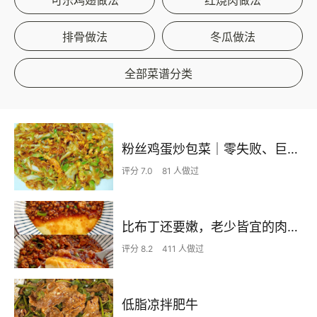
排骨做法
冬瓜做法
全部菜谱分类
粉丝鸡蛋炒包菜｜零失败、巨下饭
评分 7.0
81 人做过
比布丁还要嫩，老少皆宜的肉沫蒸蛋
评分 8.2
411 人做过
低脂凉拌肥牛