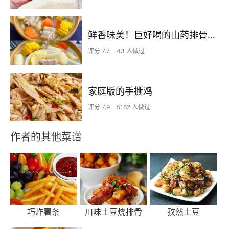
鲜香味美！巨好喝的山药排骨汤！！
评分 7.7
43 人做过
家庭版的手撕鸡
评分 7.9
5162 人做过
作者的其他菜谱
巧炸薯条
川味土豆烧排骨
孜然土豆