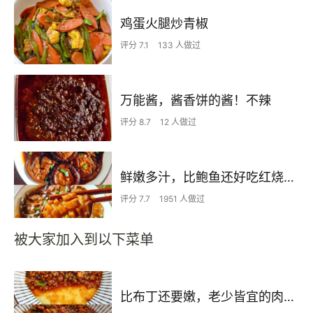
鸡蛋火腿炒青椒
评分 7.1
133 人做过
万能酱，酱香饼的酱！不辣
评分 8.7
12 人做过
鲜嫩多汁，比鲍鱼还好吃红烧香菇
评分 7.7
1951 人做过
被大家加入到以下菜单
比布丁还要嫩，老少皆宜的肉沫蒸蛋