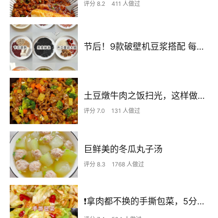
评分 8.2
411 人做过
节后！9款破壁机豆浆搭配 每天不重样喝出好状态！
土豆燉牛肉之饭扫光，这样做也太香了吧，还没出锅已是浓香四溢了
评分 7.0
131 人做过
巨鲜美的冬瓜丸子汤
评分 8.3
1768 人做过
❗拿肉都不换的手撕包菜，5分钟快手家常菜🔥