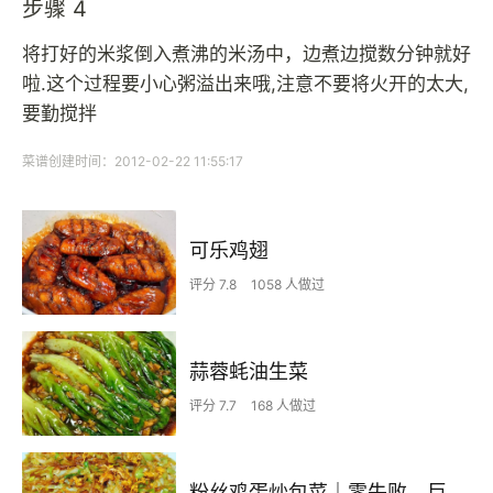
步骤 4
将打好的米浆倒入煮沸的米汤中，边煮边搅数分钟就好
啦.这个过程要小心粥溢出来哦,注意不要将火开的太大,
要勤搅拌
菜谱创建时间：2012-02-22 11:55:17
可乐鸡翅
评分 7.8
1058 人做过
蒜蓉蚝油生菜
评分 7.7
168 人做过
粉丝鸡蛋炒包菜｜零失败、巨下饭