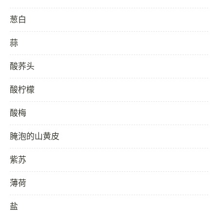
葱白
蒜
酸荞头
酸柠檬
酸梅
腌泡的山黄皮
紫苏
薄荷
盐