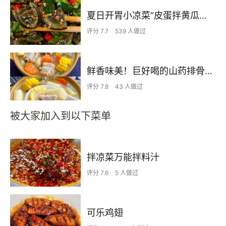
夏日开胃小凉菜“皮蛋拌黄瓜🥒”开胃减脂
评分 7.7
539 人做过
鲜香味美！巨好喝的山药排骨汤！！
评分 7.8
43 人做过
被大家加入到以下菜单
拌凉菜万能拌料汁
评分 7.6
5 人做过
可乐鸡翅