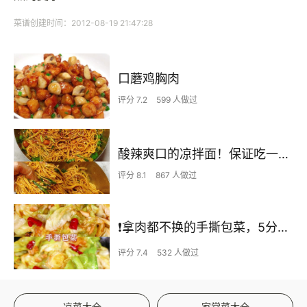
菜谱创建时间：2012-08-19 21:47:28
口蘑鸡胸肉
评分 7.2
599 人做过
酸辣爽口的凉拌面！保证吃一次就上瘾
评分 8.1
867 人做过
❗拿肉都不换的手撕包菜，5分钟快手家常菜🔥
评分 7.4
532 人做过
凉菜大全
家常菜大全