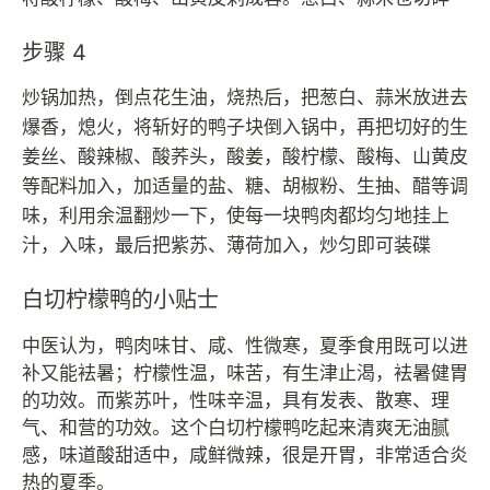
步骤 4
炒锅加热，倒点花生油，烧热后，把葱白、蒜米放进去
爆香，熄火，将斩好的鸭子块倒入锅中，再把切好的生
姜丝、酸辣椒、酸荞头，酸姜，酸柠檬、酸梅、山黄皮
等配料加入，加适量的盐、糖、胡椒粉、生抽、醋等调
味，利用余温翻炒一下，使每一块鸭肉都均匀地挂上
汁，入味，最后把紫苏、薄荷加入，炒匀即可装碟
白切柠檬鸭的小贴士
中医认为，鸭肉味甘、咸、性微寒，夏季食用既可以进
补又能袪暑；柠檬性温，味苦，有生津止渴，袪暑健胃
的功效。而紫苏叶，性味辛温，具有发表、散寒、理
气、和营的功效。这个白切柠檬鸭吃起来清爽无油腻
感，味道酸甜适中，咸鲜微辣，很是开胃，非常适合炎
热的夏季。