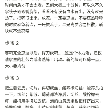
时间肉质才不会太老。煮到大概二十分钟，可以久不久
拿筷子戳戳鸭胸部，看看还有没有血水冒出，没有就是
熟了。把鸭取出来，放凉。一定要凉透，不要还热呼呼
的时候就急着砍，一是烫着手，二是肉质容易松散，斩
块就不漂亮咯
步骤 2
等鸭完全凉透以后，挥刀砍鸭……这是个体力活，建议
请家里的壮劳力或者熟练工出动。斩的块可以薄一点，
大小要均匀
步骤 3
把生姜去皮，切片，再切成丝；酸辣椒切丝；酸荞头拍
一下，切丝；紫苏、薄荷都洗净后，切丝。酸柠檬去
籽，酸梅用手挤烂去核，泡的山黄皮果也把籽挤出来，
将酸柠檬、酸梅、山黄皮剁成蓉。葱白、蒜米也切碎