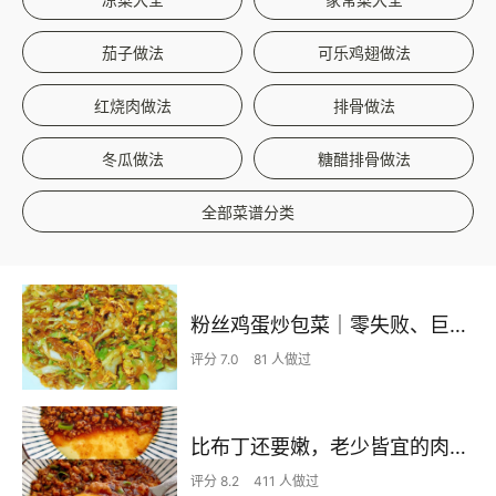
茄子做法
可乐鸡翅做法
红烧肉做法
排骨做法
冬瓜做法
糖醋排骨做法
全部菜谱分类
粉丝鸡蛋炒包菜｜零失败、巨下饭
评分 7.0
81 人做过
比布丁还要嫩，老少皆宜的肉沫蒸蛋
评分 8.2
411 人做过