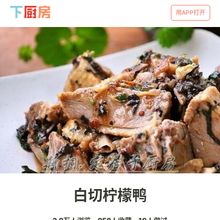
用APP打开
白切柠檬鸭