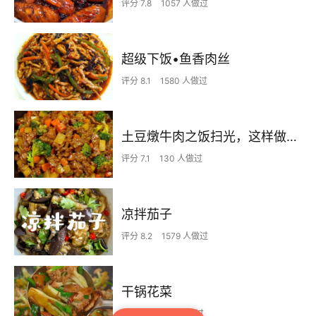
评分 7.8
1057 人做过
超级下饭•鱼香肉丝
评分 8.1
1580 人做过
土豆燉牛肉之饭扫光，这样做也太香了吧，还没出锅已是浓香四溢了
评分 7.1
130 人做过
凉拌茄子
评分 8.2
1579 人做过
干锅花菜
评分 7.6
705 人做过