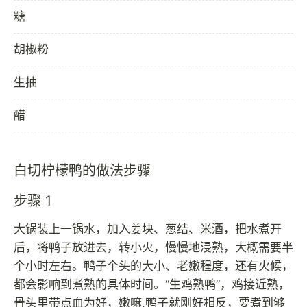
糖
胡椒粉
生抽
醋
白切柠檬鸭的做法步骤
步骤 1
大锅装上一锅水，加入姜块、葱结、米酒，把水煮开
后，将鸭子放进去，转小火，慢慢地浸熟，大概需要半
个小时左右。鸭子个头的大小、老嫩程度，还有火候，
都会影响到煮熟的具体时间。“生鸡熟鸭”，鸡接近熟，
骨头里带点血为好，嫩嘛,鸭子就刚好相反，要煮到够