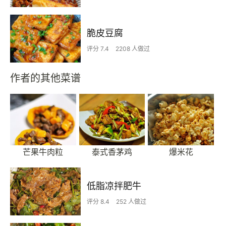
脆皮豆腐
评分 7.4
2208 人做过
作者的其他菜谱
芒果牛肉粒
泰式香茅鸡
爆米花
低脂凉拌肥牛
评分 8.4
252 人做过