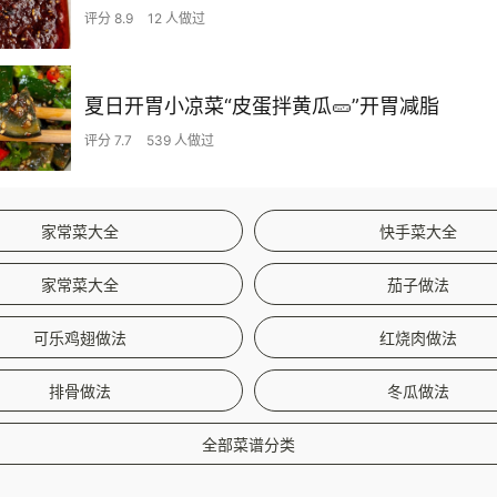
评分 8.9
12 人做过
夏日开胃小凉菜“皮蛋拌黄瓜🥒”开胃减脂
评分 7.7
539 人做过
家常菜大全
快手菜大全
家常菜大全
茄子做法
可乐鸡翅做法
红烧肉做法
排骨做法
冬瓜做法
全部菜谱分类