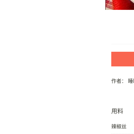
作者：
睡
用料
辣椒丝