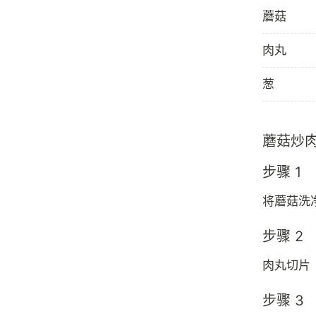
蘑菇
肉丸
葱
蘑菇炒
步骤 1
将蘑菇洗
步骤 2
肉丸切片
步骤 3