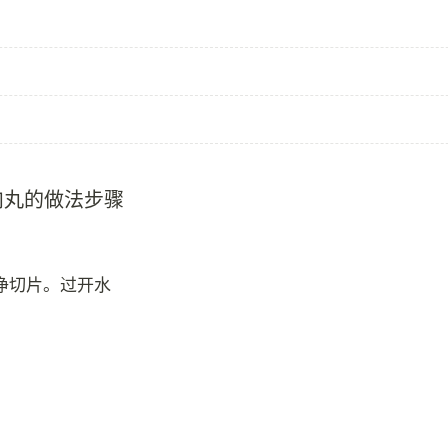
肉丸的做法步骤
净切片。过开水