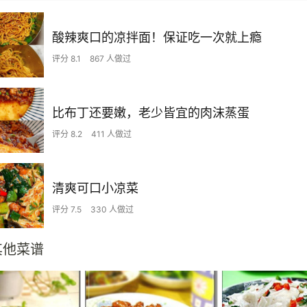
酸辣爽口的凉拌面！保证吃一次就上瘾
评分 8.1
867 人做过
比布丁还要嫩，老少皆宜的肉沫蒸蛋
评分 8.2
411 人做过
清爽可口小凉菜
评分 7.5
330 人做过
其他菜谱