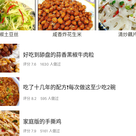
椒土豆丝
咸香炸花生米
清炒藕
好吃到舔盘的蒜香黑椒牛肉粒
评分 7.6
1630 人做过
吃了十几年的配方❗️每次做这至少吃2碗
评分 8.2
595 人做过
家庭版的手撕鸡
评分 7.9
5161 人做过