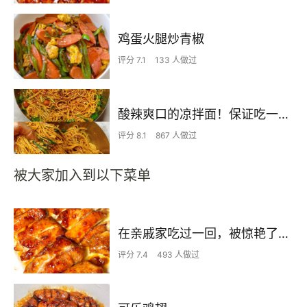
鸡蛋火腿炒青椒
评分 7.1
133 人做过
酸辣爽口的凉拌面！保证吃一次就上瘾
评分 8.1
867 人做过
被大家加入到以下菜单
在亲戚家吃过一回，被惊艳了…
评分 7.4
493 人做过