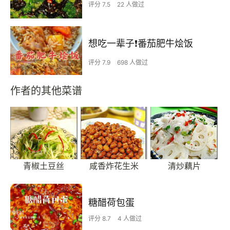
评分 7.5
22 人做过
想吃一辈子❗️番茄肥牛烩饭
评分 7.9
698 人做过
作者的其他菜谱
青椒土豆丝
咸香炸花生米
清炒藕片
糖醋荷包蛋
评分 8.7
4 人做过