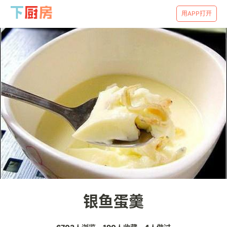
用APP打开
银鱼蛋羹