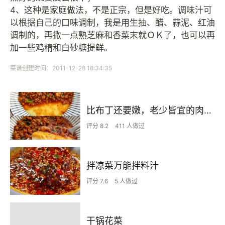
4、这种是家庭做法，不是正宗，但是好吃。调味汁可
以根据自己的口味调制，我是用生抽、醋、蒜泥、红油
调制的，再撒一点熟芝麻和香菜末就ＯＫ了，也可以再
加一些鸡精和白砂糖提鲜。
菜谱创建时间：2011-12-28 18:34:35
比布丁还要嫩，老少皆宜的肉沫蒸蛋
评分 8.2
411 人做过
拌凉菜万能拌料汁
评分 7.6
5 人做过
干锅花菜