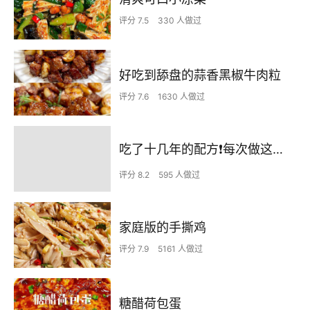
评分 7.5
330 人做过
好吃到舔盘的蒜香黑椒牛肉粒
评分 7.6
1630 人做过
吃了十几年的配方❗️每次做这至少吃2碗
评分 8.2
595 人做过
家庭版的手撕鸡
评分 7.9
5161 人做过
糖醋荷包蛋