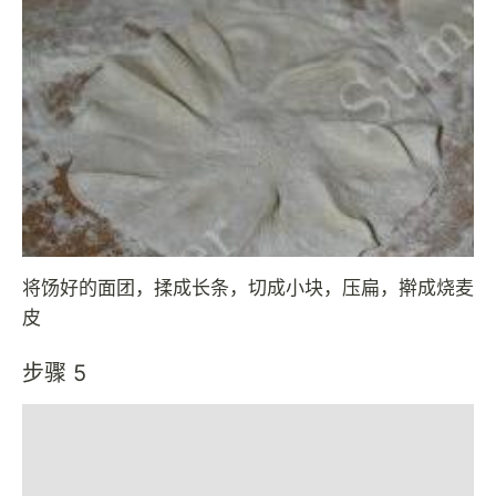
将饧好的面团，揉成长条，切成小块，压扁，擀成烧麦
皮
步骤 5