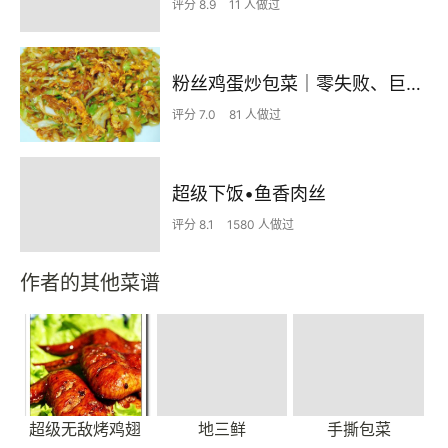
评分 8.9
11 人做过
粉丝鸡蛋炒包菜｜零失败、巨下饭
评分 7.0
81 人做过
超级下饭•鱼香肉丝
评分 8.1
1580 人做过
作者的其他菜谱
超级无敌烤鸡翅
地三鲜
手撕包菜