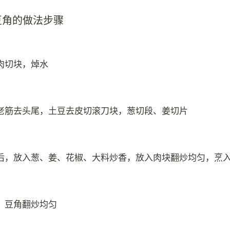
豆角的做法步骤
肉切块，焯水
老筋去头尾，土豆去皮切滚刀块，葱切段、姜切片
后，放入葱、姜、花椒、大料炒香，放入肉块翻炒均匀，烹
、豆角翻炒均匀