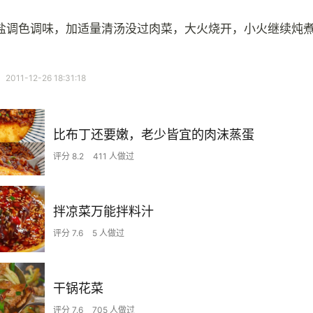
盐调色调味，加适量清汤没过肉菜，大火烧开，小火继续炖
11-12-26 18:31:18
比布丁还要嫩，老少皆宜的肉沫蒸蛋
评分 8.2
411 人做过
拌凉菜万能拌料汁
评分 7.6
5 人做过
干锅花菜
评分 7.6
705 人做过