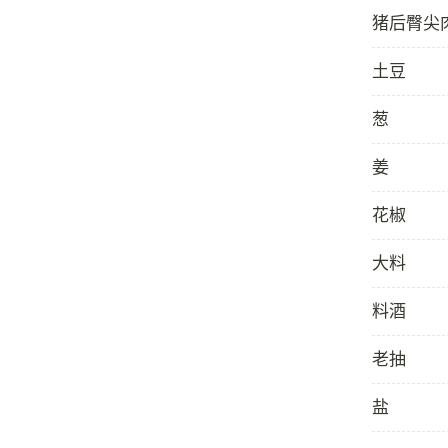
猪后臀尖
土豆
葱
姜
花椒
大料
料酒
老抽
盐