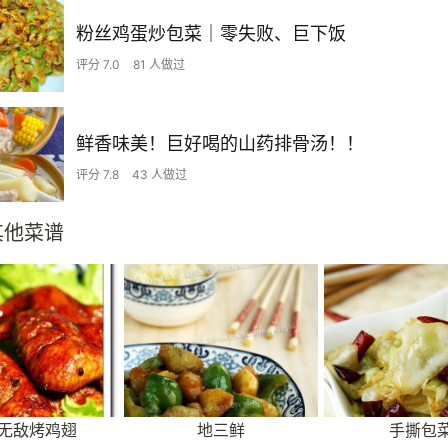
粉丝鸡蛋炒包菜｜零失败、巨下饭
评分 7.0
81 人做过
鲜香味美！巨好喝的山药排骨汤！！
评分 7.8
43 人做过
其他菜谱
无敌烤鸡翅
地三鲜
手撕包