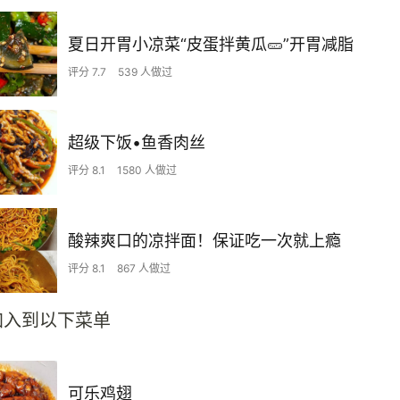
夏日开胃小凉菜“皮蛋拌黄瓜🥒”开胃减脂
评分 7.7
539 人做过
超级下饭•鱼香肉丝
评分 8.1
1580 人做过
酸辣爽口的凉拌面！保证吃一次就上瘾
评分 8.1
867 人做过
加入到以下菜单
可乐鸡翅