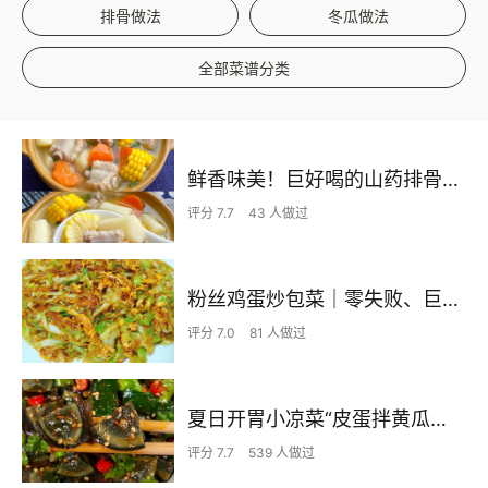
排骨做法
冬瓜做法
全部菜谱分类
鲜香味美！巨好喝的山药排骨汤！！
评分 7.7
43 人做过
粉丝鸡蛋炒包菜｜零失败、巨下饭
评分 7.0
81 人做过
夏日开胃小凉菜“皮蛋拌黄瓜🥒”开胃减脂
评分 7.7
539 人做过