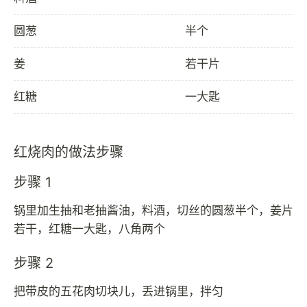
圆葱
半个
姜
若干片
红糖
一大匙
红烧肉的做法步骤
步骤 1
锅里加生抽和老抽酱油，料酒，切丝的圆葱半个，姜片
若干，红糖一大匙，八角两个
步骤 2
把带皮的五花肉切块儿，丢进锅里，拌匀