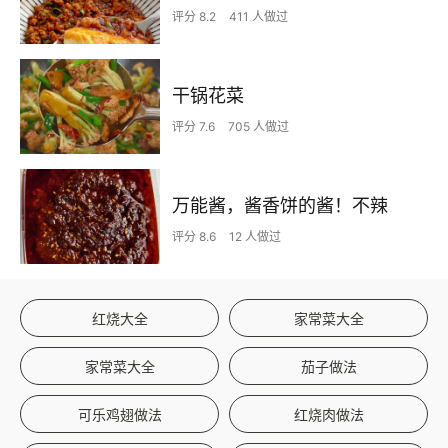
评分 8.2
411 人做过
干锅花菜
评分 7.6
705 人做过
万能酱，酱香饼的酱！不辣
评分 8.6
12 人做过
红烧大全
家常菜大全
家常菜大全
茄子做法
可乐鸡翅做法
红烧肉做法