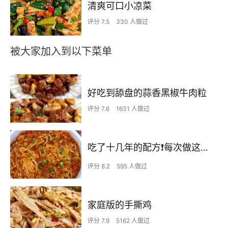
清爽可口小凉菜
评分 7.5
330 人做过
被大家加入到以下菜单
好吃到舔盘的蒜香黑椒牛肉粒
评分 7.6
1631 人做过
吃了十几年的配方❗️每次做这至少吃2碗
评分 8.2
595 人做过
家庭版的手撕鸡
评分 7.9
5162 人做过