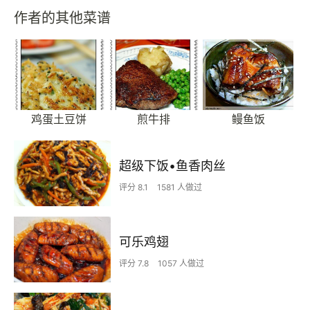
作者的其他菜谱
鸡蛋土豆饼
煎牛排
鳗鱼饭
超级下饭•鱼香肉丝
评分 8.1
1581 人做过
可乐鸡翅
评分 7.8
1057 人做过