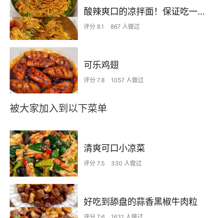
酸辣爽口的凉拌面！保证吃一次就上瘾
评分 8.1
867 人做过
可乐鸡翅
评分 7.8
1057 人做过
被大家加入到以下菜单
清爽可口小凉菜
评分 7.5
330 人做过
好吃到舔盘的蒜香黑椒牛肉粒
评分 7.6
1631 人做过