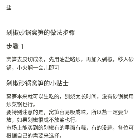
盐
剁椒砂锅窝笋的做法步骤
步骤 1
窝笋去皮切成条，先用油盐略炒，再加入剁椒，移入砂
锅，小火焖一会儿即可
剁椒砂锅窝笋的小贴士
窝笋本来就可以生吃的，别烧太长时间，没有砂锅就用
炒菜锅也行。
要特别注意的是，窝笋容易吸咸味，所以盐一定要少
放，如果剁椒很咸不放盐也行。
市场上能买到的剁椒有的里面有蒜，有的没蒜，各位可
根据自己的需要来选择。