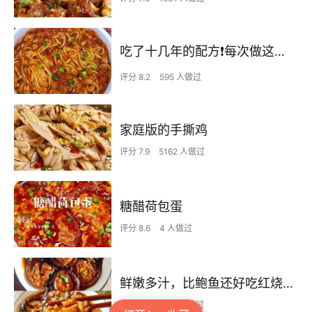
吃了十几年的配方❗️每次做这至少吃2碗
评分 8.2
595 人做过
家庭版的手撕鸡
评分 7.9
5162 人做过
糖醋荷包蛋
评分 8.6
4 人做过
鲜嫩多汁，比鲍鱼还好吃红烧香菇
评分 7.7
1951 人做过