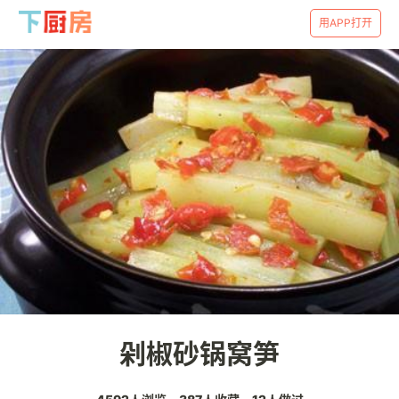
用APP打开
剁椒砂锅窝笋