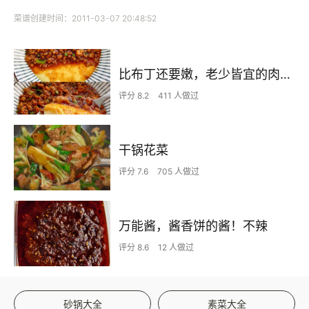
菜谱创建时间：2011-03-07 20:48:52
比布丁还要嫩，老少皆宜的肉沫蒸蛋
评分 8.2
411 人做过
干锅花菜
评分 7.6
705 人做过
万能酱，酱香饼的酱！不辣
评分 8.6
12 人做过
砂锅大全
素菜大全