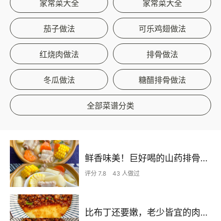
家常菜大全
家常菜大全
茄子做法
可乐鸡翅做法
红烧肉做法
排骨做法
冬瓜做法
糖醋排骨做法
全部菜谱分类
鲜香味美！巨好喝的山药排骨汤！！
评分 7.8
43 人做过
比布丁还要嫩，老少皆宜的肉沫蒸蛋