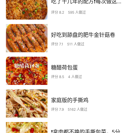
吃了十几年的配方❗️每次做这至少吃2碗
评分 8.2
595 人做过
好吃到舔盘的肥牛金针菇卷
评分 7.1
511 人做过
糖醋荷包蛋
评分 8.5
4 人做过
家庭版的手撕鸡
评分 7.9
5162 人做过
❗拿肉都不换的手撕包菜，5分钟快手家常菜🔥