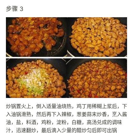
步骤 3
炒锅置火上，倒入适量油烧热，鸡丁用稀糊上浆后，下
入油锅滑熟，然后再下入辣椒，葱姜蒜末炒香，烹入酱
油，盐，料酒，鸡粉，淀粉，白糖，高汤兑成的调味
汁，迅速翻炒，最后滴入少量的醋炒匀后即可出锅