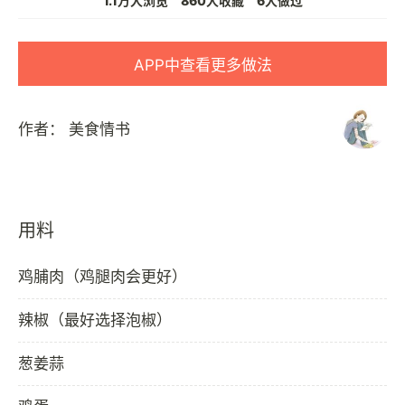
1.1万人浏览
860人收藏
6人做过
APP中查看更多做法
作者：
美食情书
用料
鸡脯肉（鸡腿肉会更好）
辣椒（最好选择泡椒）
葱姜蒜