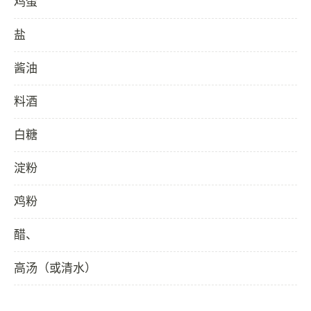
鸡蛋
盐
酱油
料酒
白糖
淀粉
鸡粉
醋、
高汤（或清水）