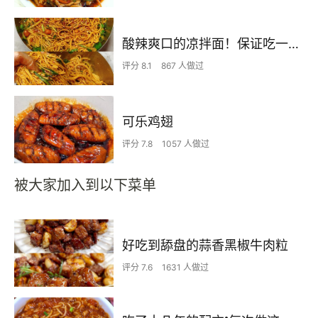
酸辣爽口的凉拌面！保证吃一次就上瘾
评分 8.1
867 人做过
可乐鸡翅
评分 7.8
1057 人做过
被大家加入到以下菜单
好吃到舔盘的蒜香黑椒牛肉粒
评分 7.6
1631 人做过