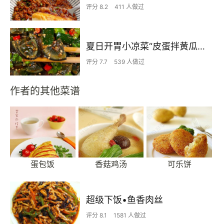
评分 8.2
411 人做过
夏日开胃小凉菜“皮蛋拌黄瓜🥒”开胃减脂
评分 7.7
539 人做过
作者的其他菜谱
蛋包饭
香菇鸡汤
可乐饼
超级下饭•鱼香肉丝
评分 8.1
1581 人做过