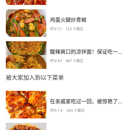
鸡蛋火腿炒青椒
评分 7.1
133 人做过
酸辣爽口的凉拌面！保证吃一次就上瘾
评分 8.1
867 人做过
被大家加入到以下菜单
在亲戚家吃过一回，被惊艳了…
评分 7.4
493 人做过