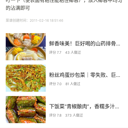
叮一下（使表面有粘性能粘住椰蓉），放入椰蓉中均匀
的沾满即可
菜谱创建时间：2011-02-16 18:51:46
鲜香味美！巨好喝的山药排骨汤！！
评分 7.7
43 人做过
粉丝鸡蛋炒包菜｜零失败、巨下饭
评分 7.0
81 人做过
下饭菜“青椒酿肉”，香糯多汁鲜嫩下饭
评分 7.8
373 人做过