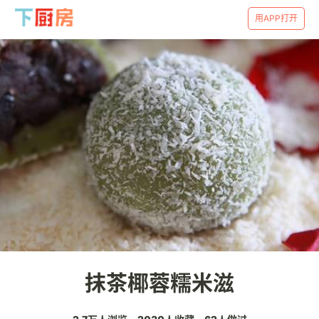
用APP打开
抹茶椰蓉糯米滋