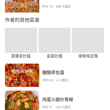
评分 7.9
698 人做过
作者的其他菜谱
芙蓉金针菇
韭菜炒蛋
排骨炖豆角
糖醋荷包蛋
评分 8.6
4 人做过
鸡蛋火腿炒青椒
评分 7.1
133 人做过