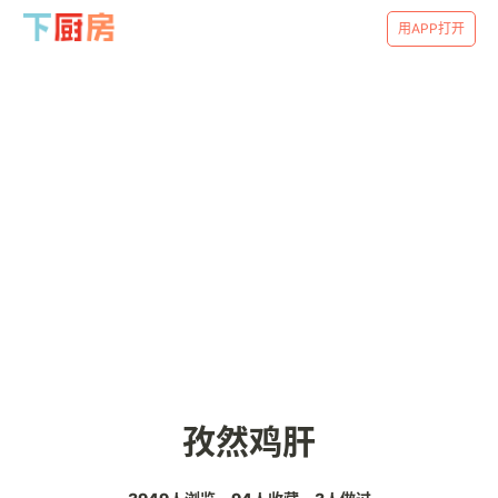
用APP打开
孜然鸡肝