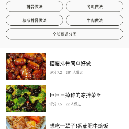
排骨做法
冬瓜做法
糖醋排骨做法
牛肉做法
全部菜谱分类
糖醋排骨简单好做
评分 7.2
391 人做过
巨巨巨掉称的凉拌菜🥦
评分 7.5
22 人做过
想吃一辈子❗️番茄肥牛烩饭