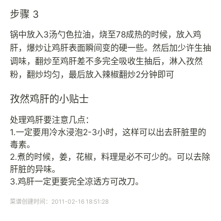
步骤 3
锅中放入3汤勺色拉油，烧至78成热的时候，放入鸡
肝，爆炒让鸡肝表面瞬间变的硬一些。然后加少许生抽
调味，翻炒至鸡肝差不多完全吸收生抽后，淋入孜然
粉，翻炒均匀，最后放入辣椒翻炒2分钟即可
孜然鸡肝的小贴士
处理鸡肝要注意几点：
1.一定要用冷水浸泡2-3小时，这样可以出去肝脏里的
毒素。
2.煮的时候，姜，花椒，料理是必不可少的。可以去除
肝脏的异味。
3.鸡肝一定更要完全凉透方可改刀。
菜谱创建时间：2011-02-16 18:51:28