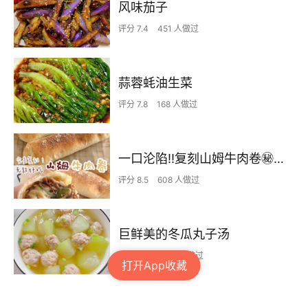
风味茄子
评分 7.4
451 人做过
蒜蓉蚝油生菜
评分 7.8
168 人做过
一口沦陷‼️复刻山姆牛肉卷㊙️皮薄馅足爆好吃
评分 8.5
608 人做过
巨鲜美的冬瓜丸子汤
评分 8.3
1768 人做过
打开App收藏