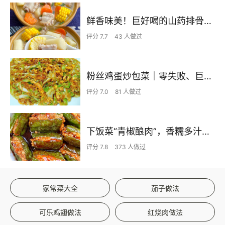
鲜香味美！巨好喝的山药排骨汤！！
评分 7.7
43 人做过
粉丝鸡蛋炒包菜｜零失败、巨下饭
评分 7.0
81 人做过
下饭菜“青椒酿肉”，香糯多汁鲜嫩下饭
评分 7.8
373 人做过
家常菜大全
茄子做法
可乐鸡翅做法
红烧肉做法