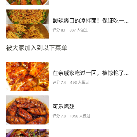
酸辣爽口的凉拌面！保证吃一次就上瘾
评分 8.1
867 人做过
被大家加入到以下菜单
在亲戚家吃过一回，被惊艳了…
评分 7.4
493 人做过
可乐鸡翅
评分 7.8
1058 人做过