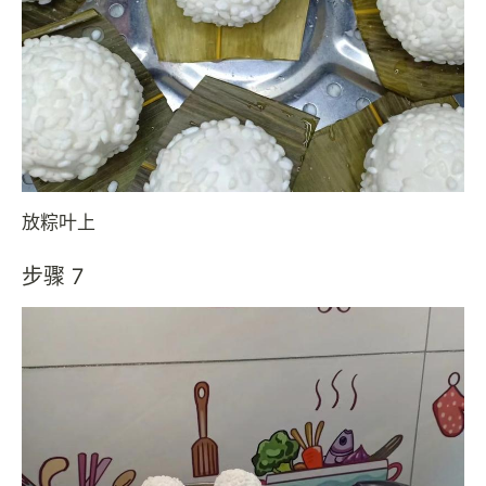
放粽叶上
步骤 7