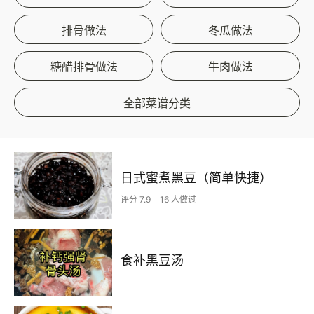
排骨做法
冬瓜做法
糖醋排骨做法
牛肉做法
全部菜谱分类
日式蜜煮黑豆（简单快捷）
评分 7.9
16 人做过
食补黑豆汤