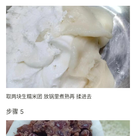
取两块生糯米团 放锅里煮熟再 揉进去
步骤 5