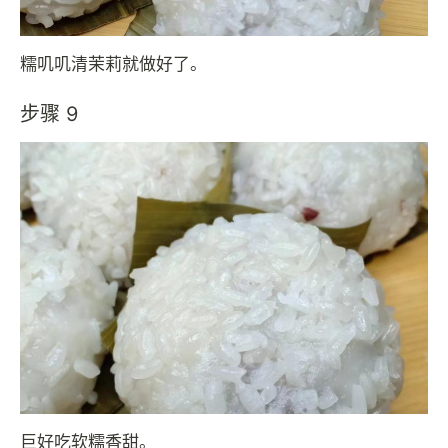
糯叽叽清茉莉就做好了。
步骤 9
巨好吃软糯香甜。