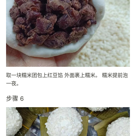
取一块糯米团包上红豆馅 外面裹上糯米。 糯米提前泡
一夜。
步骤 6