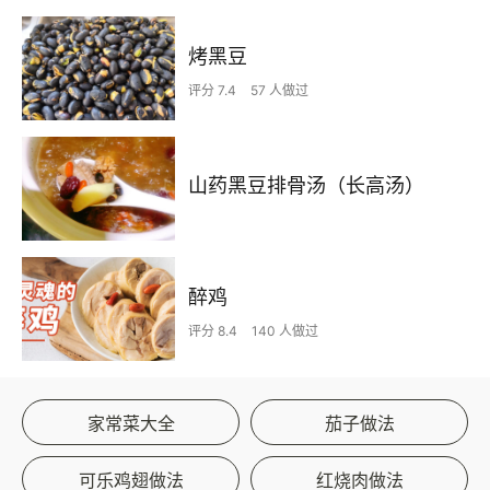
烤黑豆
评分 7.4
57 人做过
山药黑豆排骨汤（长高汤）
醉鸡
评分 8.4
140 人做过
家常菜大全
茄子做法
可乐鸡翅做法
红烧肉做法