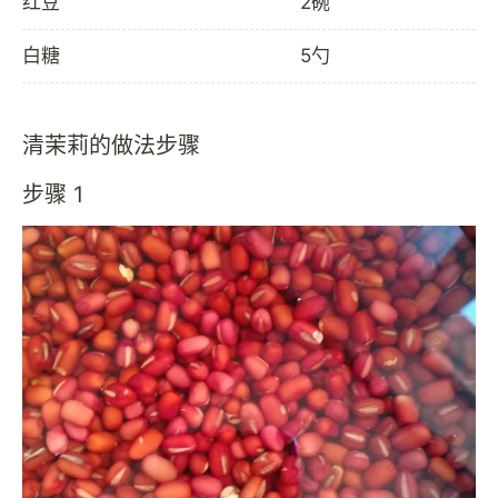
红豆
2碗
白糖
5勺
清茉莉的做法步骤
步骤 1