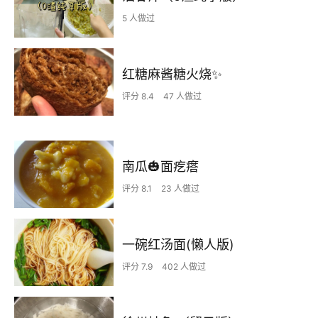
5 人做过
红糖麻酱糖火烧✨
评分 8.4
47 人做过
南瓜🎃面疙瘩
评分 8.1
23 人做过
一碗红汤面(懒人版)
评分 7.9
402 人做过