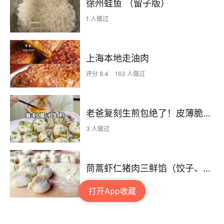
徐州蛙鱼 （留子版）
1 人做过
上海本地走油肉
评分 8.4
163 人做过
老爸复刻生煎包绝了！皮薄脆底一口爆汁biu~
3 人做过
茼蒿虾仁猪肉三鲜馅（饺子、馄饨、包子）
评分 8.5
45 人做过
打开App收藏