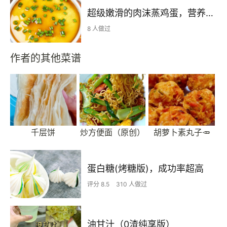
超级嫩滑的肉沫蒸鸡蛋，营养丰富的下饭菜，太适合孩子吃了！
8 人做过
作者的其他菜谱
千层饼
炒方便面（原创）
胡萝卜素丸子🥕
蛋白糖(烤糖版)，成功率超高
评分 8.5
310 人做过
油甘汁（0渣纯享版）