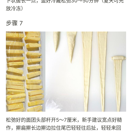
卜状搓长一点，盖好冷藏松弛30～50分钟（夏天可先
放冷冻）
步骤 7
松弛好的面团头部杆开5～7厘米，新手建议宽点好糙
作，擀扁擀长边擀边拉住尾巴轻轻往后扯，轻轻来回