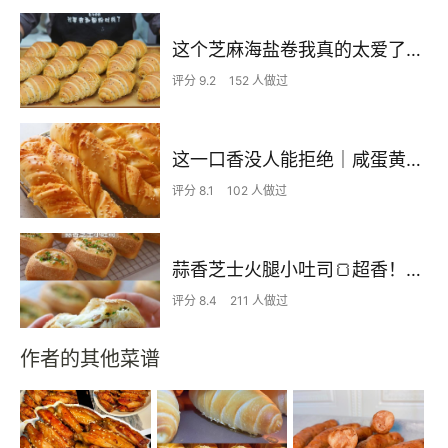
这个芝麻海盐卷我真的太爱了，你们赶紧做起来！
评分 9.2
152 人做过
这一口香没人能拒绝｜咸蛋黄奶酥面包嘎嘎香
评分 8.1
102 人做过
蒜香芝士火腿小吐司🍞超香！无法抗拒的咸口面包
评分 8.4
211 人做过
作者的其他菜谱