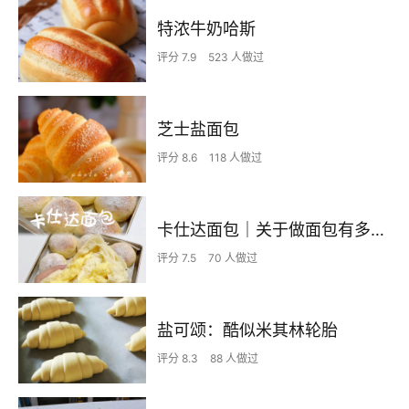
特浓牛奶哈斯
评分 7.9
523 人做过
芝士盐面包
评分 8.6
118 人做过
卡仕达面包｜关于做面包有多治愈这件事
评分 7.5
70 人做过
盐可颂：酷似米其林轮胎
评分 8.3
88 人做过