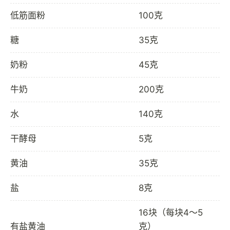
低筋面粉
100克
糖
35克
奶粉
45克
牛奶
200克
水
140克
干酵母
5克
黄油
35克
盐
8克
16块（每块4～5
有盐黄油
克）