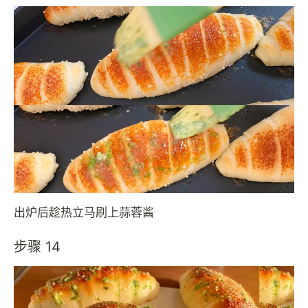
出炉后趁热立马刷上蒜蓉酱
步骤 14