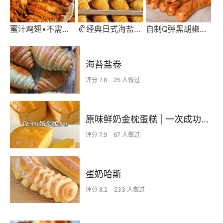
蜜汁鸡翅•不需要蜂蜜的蜜汁鸡翅
🥐经典日式海盐卷｜百吃不腻越嚼越香
自制Q弹黑胡椒脆皮肠•玉米香肠，脆肠，反复亲试😝😝
海苔盐卷
评分 7.8
25 人做过
原味鲜奶金枕蛋糕 | 一次成功so easy ‼️
评分 7.9
67 人做过
蛋奶哈斯
评分 8.2
233 人做过