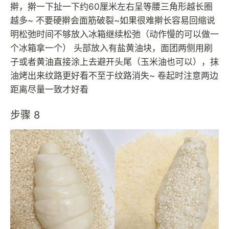
擀，擀一下扯一下约60厘米左右呈等腰三角形越长圈
越多~ 不要硬擀会面筋破裂~如果很难擀长容易回缩说
明松弛时间不够放入冰箱继续松弛（动作慢的可以做一
个冰箱拿一个） 头部放入有盐黄油块，面团两侧用刷
子或者黄油直接涂上去避开头尾（玉米油也可以），抹
油烤出来纹路更好看不至于纹路消失~ 卷起时注意两边
距离尽量一致才好看
步骤 8