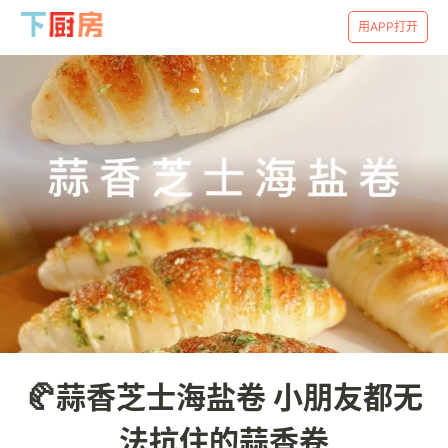
用APP打开
🥐蒜香芝士海盐卷 小朋友都无
法抗住的蒜香卷