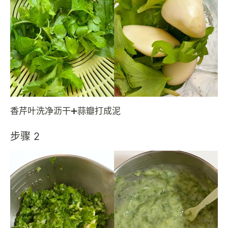
香芹叶洗净沥干➕蒜瓣打成泥
步骤 2