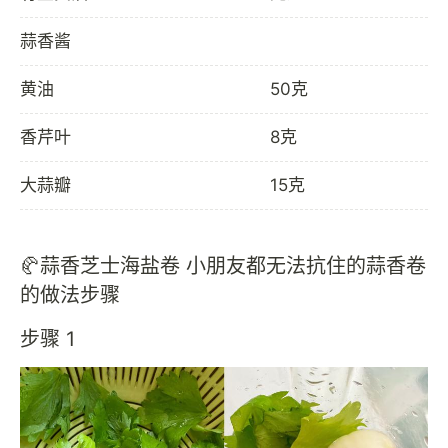
蒜香酱
黄油
50克
香芹叶
8克
大蒜瓣
15克
🥐蒜香芝士海盐卷 小朋友都无法抗住的蒜香卷
的做法步骤
步骤 1