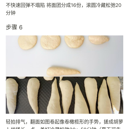
不快速回弹不塌陷 将面团分成16份，滚圆冷藏松弛20
分钟
步骤 6
轻拍排气，翻面如图卷起像卷橄榄形的手势，搓成胡萝