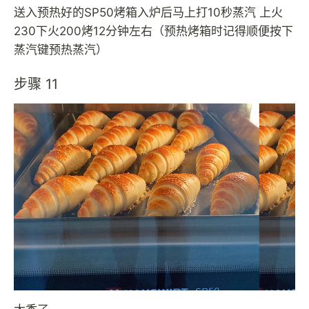
送入预热好的SP50烤箱入炉后马上打10秒蒸汽 上火
230下火200烤12分钟左右（预热烤箱时记得顺便按下
蒸汽键预热蒸汽）
步骤 11