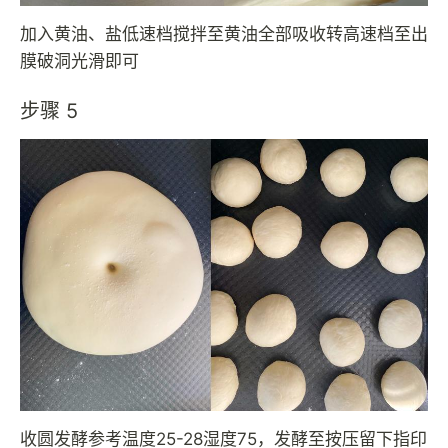
加入黄油、盐低速档搅拌至黄油全部吸收转高速档至出
膜破洞光滑即可
步骤 5
收圆发酵参考温度25-28湿度75，发酵至按压留下指印