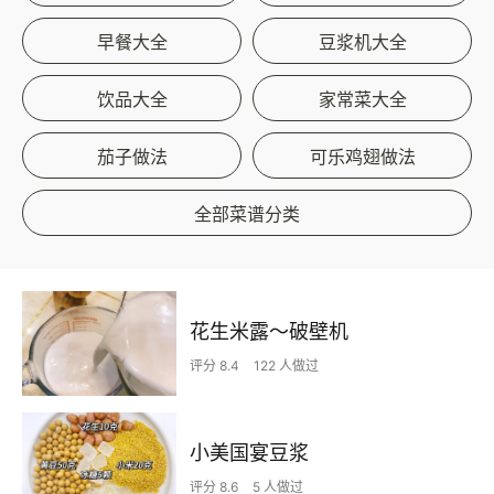
早餐大全
豆浆机大全
饮品大全
家常菜大全
茄子做法
可乐鸡翅做法
全部菜谱分类
花生米露～破壁机
评分 8.4
122 人做过
小美国宴豆浆
评分 8.6
5 人做过