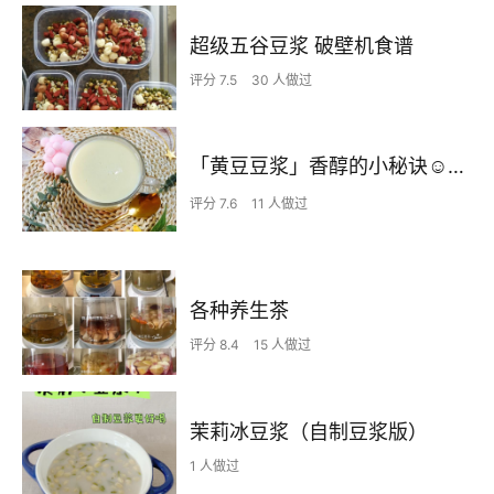
超级五谷豆浆 破壁机食谱
评分 7.5
30 人做过
「黄豆豆浆」香醇的小秘诀☺ง☺ง☺ง
评分 7.6
11 人做过
各种养生茶
评分 8.4
15 人做过
茉莉冰豆浆（自制豆浆版）
1 人做过