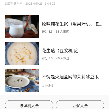
菜谱创建时间：2023-05-25 16:04:26
原味纯花生浆（用果汁机、搅拌机、料理机也可以打豆浆）
评分 8.5
38 人做过
花生酪（豆浆机版）
评分 8.3
46 人做过
不愧是火遍全网的茉莉冰豆浆❗️真的绝❗️
3 人做过
破壁机大全
豆浆大全