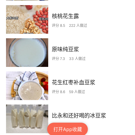
核桃花生露
评分 8.5
222 人做过
原味纯豆浆
评分 7.3
33 人做过
花生红枣补血豆浆
评分 8.6
59 人做过
比永和还好喝的冰豆浆
2 人做过
打开App收藏