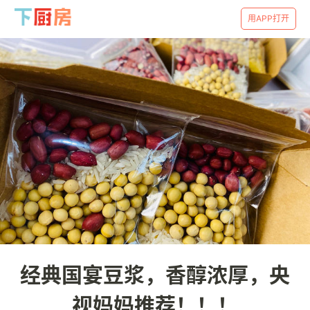
用APP打开
经典国宴豆浆，香醇浓厚，央
视妈妈推荐！！！