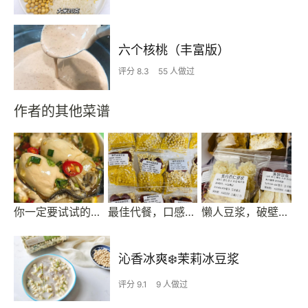
六个核桃（丰富版）
评分 8.3
55 人做过
作者的其他菜谱
你一定要试试的捞汁生蚝，比蒜蓉烤生蚝好吃太多了
最佳代餐，口感最好的掉秤减脂懒人豆浆
懒人豆浆，破壁机都忙坏了
沁香冰爽❄️茉莉冰豆浆
评分 9.1
9 人做过