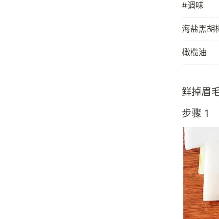
#调味
海盐黑胡
橄榄油
鲜掉眉
步骤 1