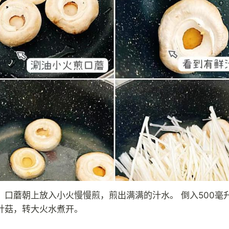
，口蘑朝上放入小火慢慢煎，煎出满满的汁水。 倒入500毫
针菇，转大火水煮开。