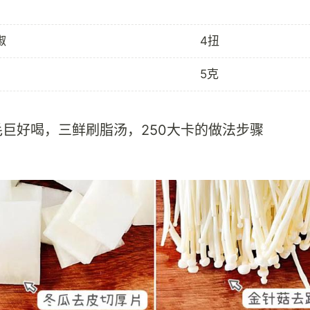
椒
4扭
5克
毛巨好喝，三鲜刷脂汤，250大卡的做法步骤