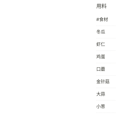
用料
#食材
冬瓜
虾仁
鸡蛋
口蘑
金针菇
大蒜
小葱