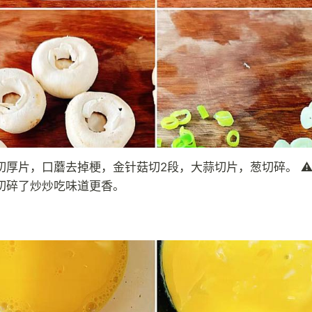
切厚片，口蘑去掉梗，金针菇切2段，大蒜切片，葱切碎。 ⚠️
切碎了炒炒吃味道更香。