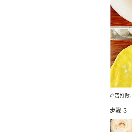
鸡蛋打散
步骤 3