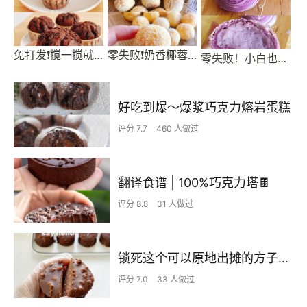
免打发❗搅一搅就能成功的巧克力麦芬
零失败❗奶香椰蓉球
零失败！小白也能做的芋泥酥，一看就会！
好吃到爆～爆浆巧克力熔岩蛋糕
评分 7.7
460 人做过
翻译食谱 | 100%巧克力塔🍫
评分 8.8
31 人做过
锁死这个可以原地出摊的方子——梦龙可可小贝
评分 7.0
33 人做过