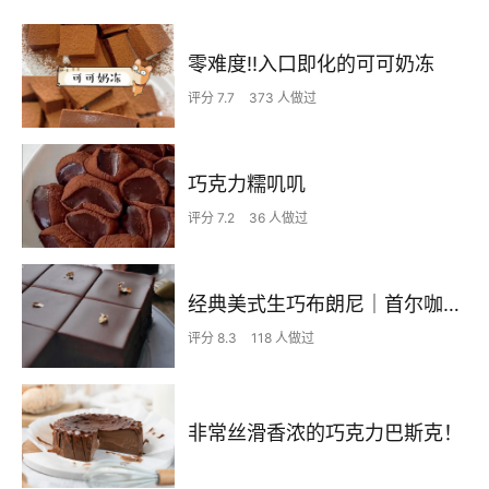
零难度‼️入口即化的可可奶冻
评分 7.7
373 人做过
巧克力糯叽叽
评分 7.2
36 人做过
经典美式生巧布朗尼｜首尔咖啡店必备单品🌚
评分 8.3
118 人做过
非常丝滑香浓的巧克力巴斯克！