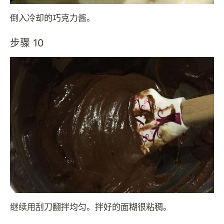
倒入冷却的巧克力酱。
步骤 10
继续用刮刀翻拌均匀。拌好的面糊很粘稠。