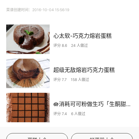
菜谱创建时间：2016-10-04 15:56:19
心太软-巧克力熔岩蛋糕
评分 8.6
24 人做过
超级无敌熔岩巧克力蛋糕
评分 7.7
158 人做过
🪷消耗可可粉做生巧「生酮甜品」
评分 7.4
6 人做过