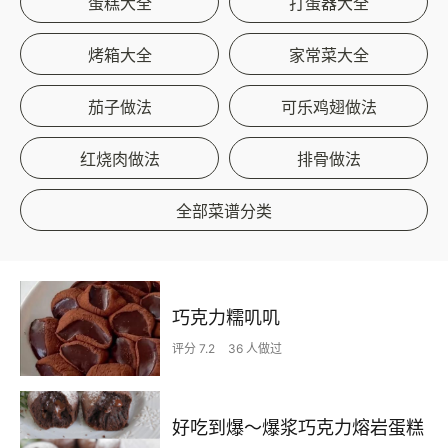
蛋糕大全
打蛋器大全
烤箱大全
家常菜大全
茄子做法
可乐鸡翅做法
红烧肉做法
排骨做法
全部菜谱分类
巧克力糯叽叽
评分 7.2
36 人做过
好吃到爆～爆浆巧克力熔岩蛋糕