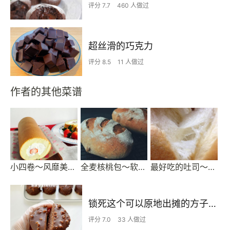
评分 7.7
460 人做过
超丝滑的巧克力
评分 8.5
11 人做过
作者的其他菜谱
小四卷～风靡美食群的美味蛋糕卷
全麦核桃包～软欧包
最好吃的吐司～70%中种北海道
锁死这个可以原地出摊的方子——梦龙可可小贝
评分 7.0
33 人做过