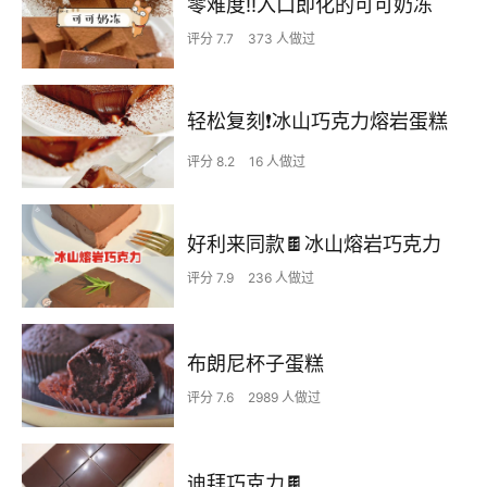
零难度‼️入口即化的可可奶冻
评分 7.7
373 人做过
轻松复刻❗冰山巧克力熔岩蛋糕
评分 8.2
16 人做过
好利来同款🍫冰山熔岩巧克力
评分 7.9
236 人做过
布朗尼杯子蛋糕
评分 7.6
2989 人做过
迪拜巧克力🍫