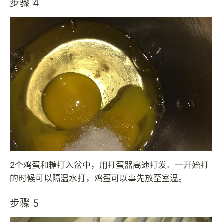
步骤 4
2个鸡蛋和糖打入盆中，用打蛋器高速打发。一开始打
的时候可以隔温水打，鸡蛋可以事先放至室温。
步骤 5