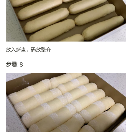
放入烤盘，码放整齐
步骤 8