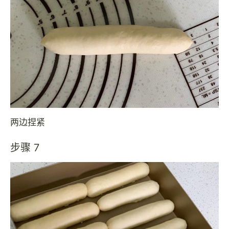
两边捏紧
步骤 7