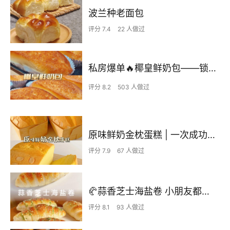
波兰种老面包
评分 7.4
22 人做过
私房爆单🔥椰皇鲜奶包——锁🔒死这个配方
评分 8.2
503 人做过
原味鲜奶金枕蛋糕 | 一次成功so easy ‼️
评分 7.9
67 人做过
🥐蒜香芝士海盐卷 小朋友都无法抗住的蒜香卷
评分 8.1
93 人做过