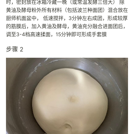
时，密封放在冰箱冷藏一晚（或常温发酵三倍大） 除
黄油及酵母粉外所有材料（包括波兰种面团）混合放在
厨师机面盆中， 低速搅拌，3分钟左右成团，形成较厚
的筋膜后，加入黄油及酵母，黄油充分融合进面团后，
调至3-4档高速揉面，15分钟即可形成手套膜
步骤 2