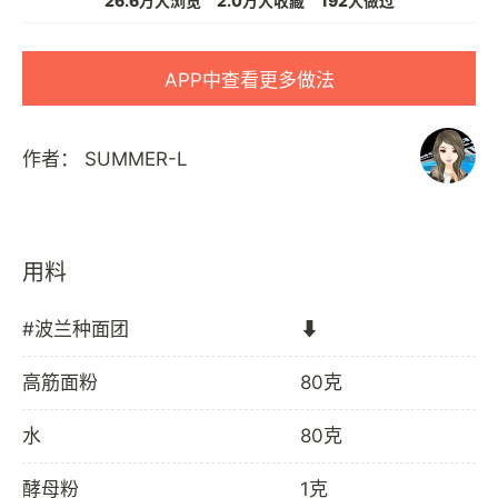
26.6万人浏览
2.0万人收藏
192人做过
APP中查看更多做法
作者：
SUMMER-L
用料
#波兰种面团
⬇️
高筋面粉
80克
水
80克
酵母粉
1克