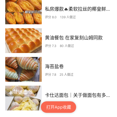
私房爆款🔥柔软拉丝的椰皇鲜奶包 香迷糊了！
评分 8.0
139 人做过
黄油餐包 在家复刻山姆同款
评分 7.3
80 人做过
海苔盐卷
评分 7.8
25 人做过
卡仕达面包｜关于做面包有多治愈这件事
评分 7.5
70 人做过
打开App收藏