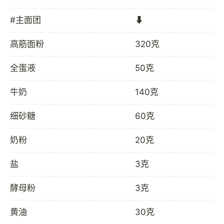
#主面团
⬇️
高筋面粉
320克
全蛋液
50克
牛奶
140克
细砂糖
60克
奶粉
20克
盐
3克
酵母粉
3克
黄油
30克