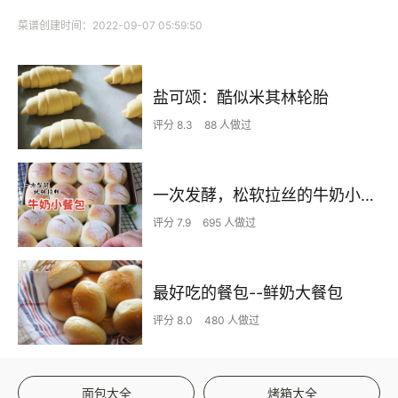
菜谱创建时间：2022-09-07 05:59:50
盐可颂：酷似米其林轮胎
评分 8.3
88 人做过
一次发酵，松软拉丝的牛奶小餐包
评分 7.9
695 人做过
最好吃的餐包--鲜奶大餐包
评分 8.0
480 人做过
面包大全
烤箱大全