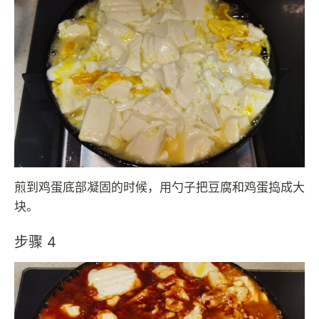
煎到鸡蛋底部凝固的时候，用勺子把豆腐和鸡蛋捣成大
块。
步骤 4