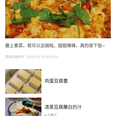
撒上香菜，就可以出锅啦。甜甜辣辣，真的很下饭~
菜谱创建时间：2022-05-16 20:10:02
鸡蛋豆腐羹
清蒸豆腐蘸白灼汁
4 人做过