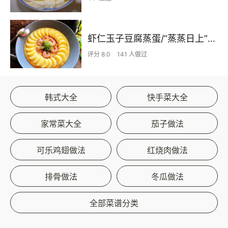
虾仁玉子豆腐蒸蛋/“蒸蒸日上”的年夜饭快手菜
评分 8.0
141 人做过
韩式大全
快手菜大全
家常菜大全
茄子做法
可乐鸡翅做法
红烧肉做法
排骨做法
冬瓜做法
全部菜谱分类