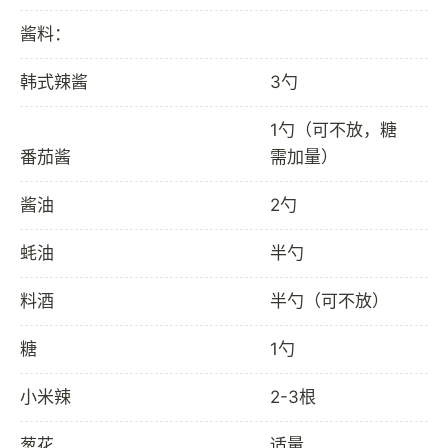
酱料：
韩式辣酱
3勺
1勺（可不放，糖
番茄酱
需加量）
酱油
2勺
蚝油
半勺
料酒
半勺（可不放）
糖
1勺
小米辣
2-3根
葱花
适量