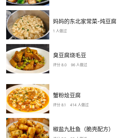
妈妈的东北家常菜-炖豆腐
1 人做过
臭豆腐烧毛豆
评分 8.0
96 人做过
蟹粉烩豆腐
评分 8.1
414 人做过
椒盐九肚鱼（脆壳配方）