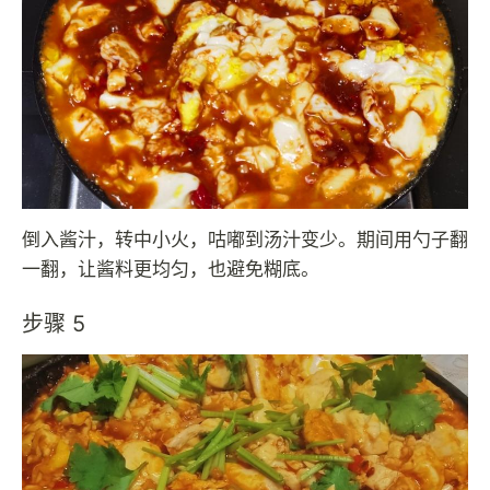
倒入酱汁，转中小火，咕嘟到汤汁变少。期间用勺子翻
一翻，让酱料更均匀，也避免糊底。
步骤 5