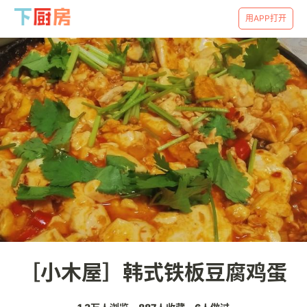
用APP打开
［小木屋］韩式铁板豆腐鸡蛋