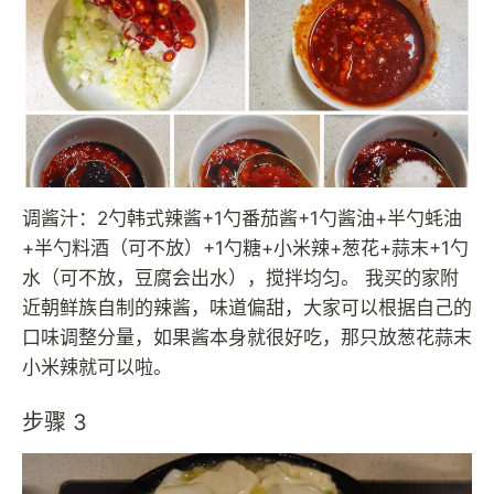
调酱汁：2勺韩式辣酱+1勺番茄酱+1勺酱油+半勺蚝油
+半勺料酒（可不放）+1勺糖+小米辣+葱花+蒜末+1勺
水（可不放，豆腐会出水），搅拌均匀。 我买的家附
近朝鲜族自制的辣酱，味道偏甜，大家可以根据自己的
口味调整分量，如果酱本身就很好吃，那只放葱花蒜末
小米辣就可以啦。
步骤 3