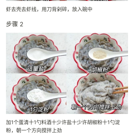
虾去壳去虾线，用刀背剁碎，放入碗中
步骤 2
加1个蛋清十1勺料酒十少许盐十少许胡椒粉十1勺淀
粉，朝一个方向搅拌上劲