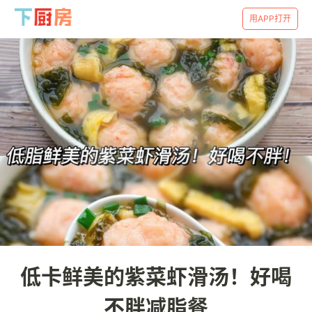
用APP打开
低卡鲜美的紫菜虾滑汤！好喝
不胖减脂餐