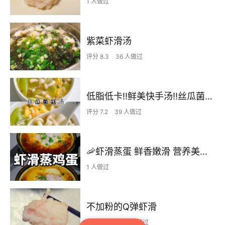
1 人做过
紫菜虾滑汤
评分 8.3
36 人做过
低脂低卡‼️鲜美快手汤‼️丝瓜菌菇汤‼️好吃不胖天
评分 7.2
39 人做过
🦐虾滑蒸蛋 鲜香嫩滑 营养美味😋
1 人做过
不加粉的Q弹虾滑
评分 8.6
1397 人做过