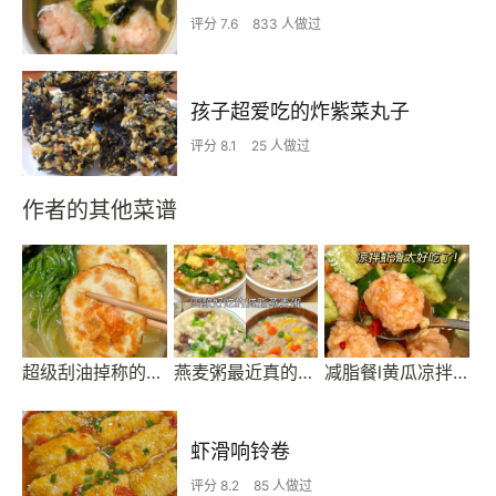
评分 7.6
833 人做过
孩子超爱吃的炸紫菜丸子
评分 8.1
25 人做过
作者的其他菜谱
超级刮油掉称的生菜鸡蛋汤
燕麦粥最近真的好火！减脂期营养价值高饱腹还好吃
减脂餐l黄瓜凉拌虾滑🍤
虾滑响铃卷
评分 8.2
85 人做过