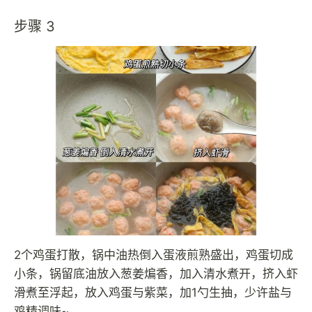
步骤 3
2个鸡蛋打散，锅中油热倒入蛋液煎熟盛出，鸡蛋切成
小条，锅留底油放入葱姜煸香，加入清水煮开，挤入虾
滑煮至浮起，放入鸡蛋与紫菜，加1勺生抽，少许盐与
鸡精调味~