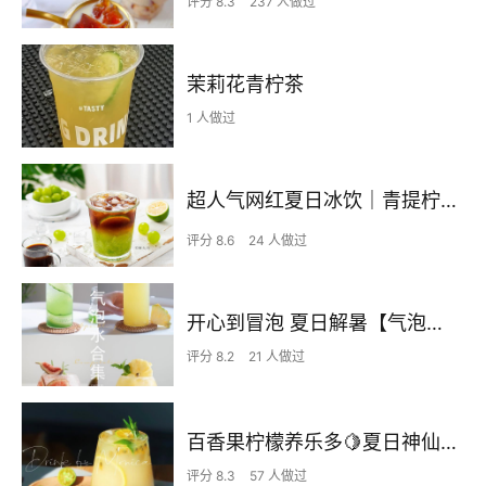
评分 8.3
237 人做过
茉莉花青柠茶
1 人做过
超人气网红夏日冰饮｜青提柠檬冰美式☕
评分 8.6
24 人做过
开心到冒泡 夏日解暑【气泡水合集】
评分 8.2
21 人做过
百香果柠檬养乐多🍋夏日神仙自制饮品🌈
评分 8.3
57 人做过