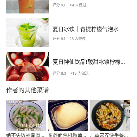
评分 9.1
44 人做过
夏日冰饮｜青提柠檬气泡水
评分 8.1
28 人做过
夏日神仙饮品❗️酸甜冰镇柠檬杨梅荔枝饮
评分 8.3
713 人做过
作者的其他菜谱
绝不失败福鼎肉片，保姆级教程
东菱面包机做葡萄干吐司
儿童营养快手餐—面疙瘩汤