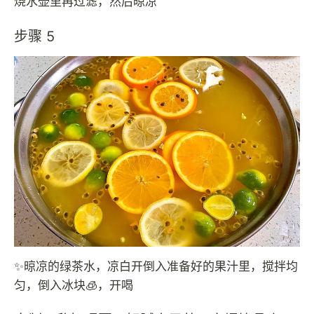
烧水壶里再过滤，然后晾凉
步骤 5
✨晾凉的绿茶水，凉白开倒入准备好的果汁里，搅拌均
匀，倒入冰块🧊，开喝