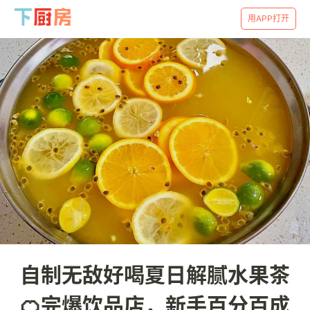
用APP打开
自制无敌好喝夏日解腻水果茶
🍊完爆饮品店，新手百分百成