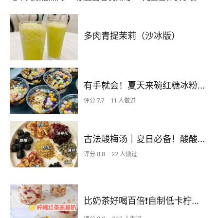
多肉青提茉莉（沙冰版）
有手就会！夏天来碗红糖冰粉凉爽一夏吧！
评分 7.7
11 人做过
古法酸梅汤｜夏日必备！酸酸甜甜超好喝
评分 8.8
22 人做过
比奶茶好喝百倍❗️自制低卡柠檬红茶冻撞奶