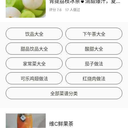
青提荔枝冰茶🍵清甜爆汁，夏天必喝的水果茶！
评分 7.6
17 人做过
饮品大全
下午茶大全
甜品饮品大全
酸甜大全
家常菜大全
茄子做法
可乐鸡翅做法
红烧肉做法
全部菜谱分类
维C鲜果茶