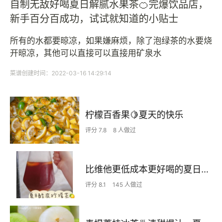
自制无敌好喝夏日解腻水果茶🍊完爆饮品店，
新手百分百成功，试试就知道的小贴士
所有的水都要晾凉，如果嫌麻烦，除了泡绿茶的水要烧
开晾凉，其他可以直接可以直接用矿泉水
菜谱创建时间：2022-03-16 14:29:14
柠檬百香果🍋夏天的快乐
评分 7.8
8 人做过
比维他更低成本更好喝的夏日必备柠檬茶！
评分 8.1
145 人做过