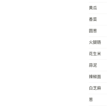
黄瓜
香菜
圆葱
火腿肠
花生米
蒜泥
辣椒面
白芝麻
葱