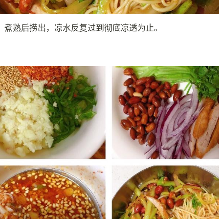
，煮熟后捞出，凉水反复过到彻底凉透为止。