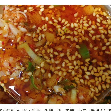
浇在调料上。加入生抽，香醋，盐，鸡精，白糖，搅拌均匀