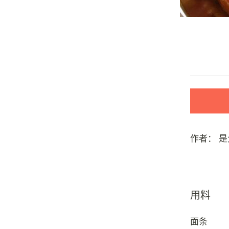
作者：
是
用料
面条