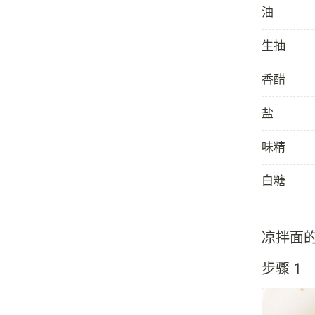
油
生抽
香醋
盐
味精
白糖
凉拌面
步骤 1