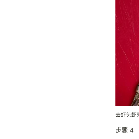
去虾头虾
步骤 4