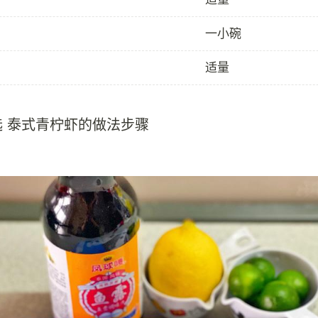
一小碗
适量
选 泰式青柠虾的做法步骤