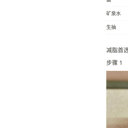
矿泉水
生抽
减脂首
步骤 1