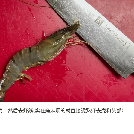
壳，然后去虾线(实在嫌麻烦的就直接烫熟虾去壳和头部）