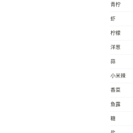
青柠
虾
柠檬
洋葱
蒜
小米辣
香菜
鱼露
糖
盐