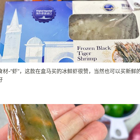
食材-“虾”，这款在盒马买的冰鲜虾很赞，当然也可以买新鲜
好