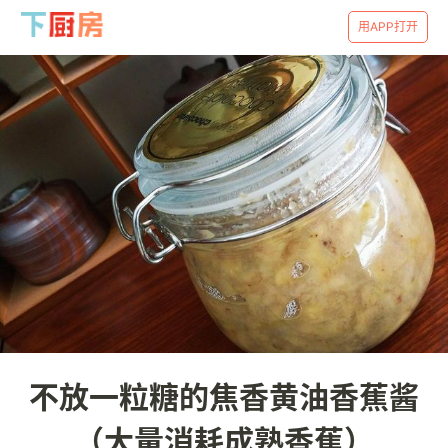
用APP打开
不放一粒糖的焦香黄油香蕉酱
（大量消耗成熟香蕉）