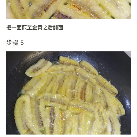
把一面煎至金黄之后翻面
步骤 5