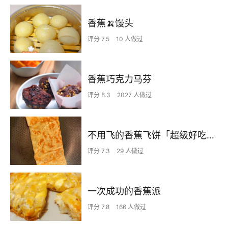
香蕉🍌馒头
评分 7.5
10 人做过
香蕉巧克力马芬
评分 8.3
2027 人做过
不用飞的香蕉飞饼「超级好吃又快手」
评分 7.3
29 人做过
一次成功的香蕉派
评分 7.8
166 人做过