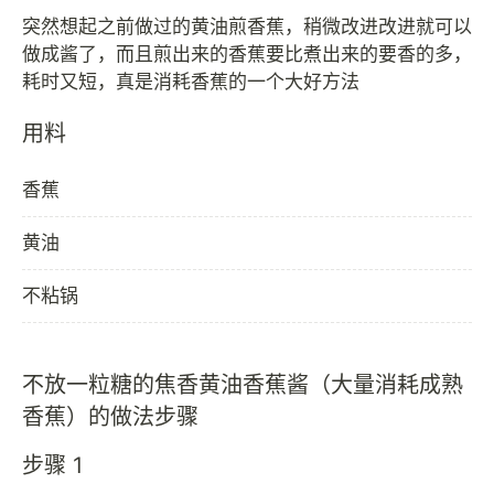
突然想起之前做过的黄油煎香蕉，稍微改进改进就可以
做成酱了，而且煎出来的香蕉要比煮出来的要香的多，
用料
香蕉
黄油
不粘锅
不放一粒糖的焦香黄油香蕉酱（大量消耗成熟
香蕉）的做法步骤
步骤 1