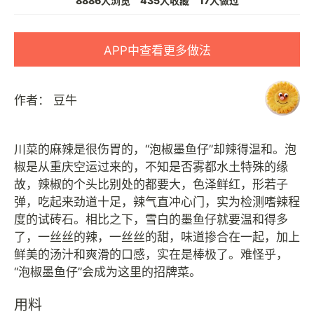
8886人浏览
435人收藏
17人做过
APP中查看更多做法
作者：
豆牛
川菜的麻辣是很伤胃的，“泡椒墨鱼仔”却辣得温和。泡
椒是从重庆空运过来的，不知是否雾都水土特殊的缘
故，辣椒的个头比别处的都要大，色泽鲜红，形若子
弹，吃起来劲道十足，辣气直冲心门，实为检测嗜辣程
度的试砖石。相比之下，雪白的墨鱼仔就要温和得多
了，一丝丝的辣，一丝丝的甜，味道掺合在一起，加上
鲜美的汤汁和爽滑的口感，实在是棒极了。难怪乎，
用料