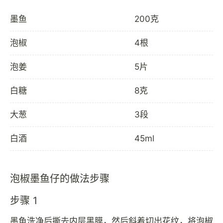
墨鱼
200克
泡椒
4根
泡姜
5片
白糖
8克
大葱
3段
白酒
45ml
泡椒墨鱼仔的做法步骤
步骤 1
墨鱼洗净后撕去内层黑膜，然后斜着切出花纹，将泡椒