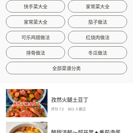
快手菜大全
家常菜大全
家常菜大全
茄子做法
可乐鸡翅做法
红烧肉做法
排骨做法
冬瓜做法
全部菜谱分类
孜然火腿土豆丁
评分 7.2
953 人做过
酸甜浓郁～超开胃🔥番茄滑蛋牛肉饭