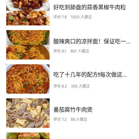
好吃到舔盘的蒜香黑椒牛肉粒
评分 7.6
1630 人做过
酸辣爽口的凉拌面！保证吃一次就上瘾
评分 8.1
867 人做过
吃了十几年的配方❗️每次做这至少吃2碗
评分 8.2
595 人做过
番茄腐竹牛肉煲
评分 7.2
88 人做过