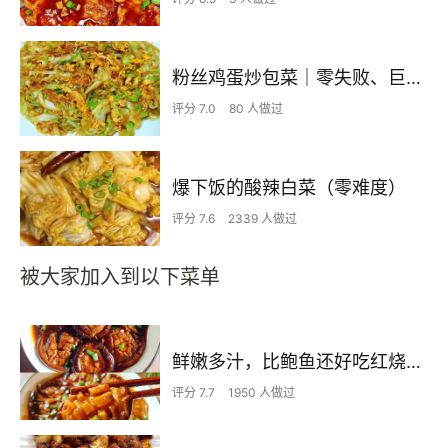
粉丝鸡蛋炒包菜｜零失败、巨下饭
评分 7.0
80 人做过
爆下饭的酸辣白菜（零难度）
评分 7.6
2339 人做过
被大家加入到以下菜单
鲜嫩多汁，比鲍鱼还好吃红烧香菇
评分 7.7
1950 人做过