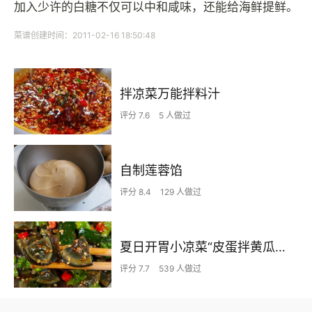
加入少许的白糖不仅可以中和咸味，还能给海鲜提鲜。
菜谱创建时间：2011-02-16 18:50:48
拌凉菜万能拌料汁
评分 7.6
5 人做过
自制莲蓉馅
评分 8.4
129 人做过
夏日开胃小凉菜“皮蛋拌黄瓜🥒”开胃减脂
评分 7.7
539 人做过