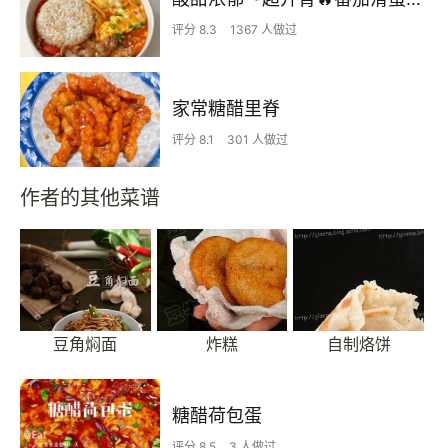
评分 8.3
1367 人做过
家常糖醋里脊
评分 8.1
301 人做过
作者的其他菜谱
豆角焖面
炸糕
自制烙饼
糖醋荷包蛋
评分 8.5
3 人做过