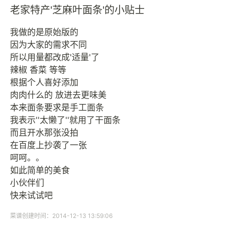
老家特产'芝麻叶面条'的小贴士
我做的是原始版的
因为大家的需求不同
所以用量都改成'适量'了
辣椒 香菜 等等
根据个人喜好添加
肉肉什么的 放进去更味美
本来面条要求是手工面条
我表示''太懒了''就用了干面条
而且开水那张没拍
在百度上抄袭了一张
呵呵。。
如此简单的美食
小伙伴们
快来试试吧
菜谱创建时间：2014-12-13 13:59:06