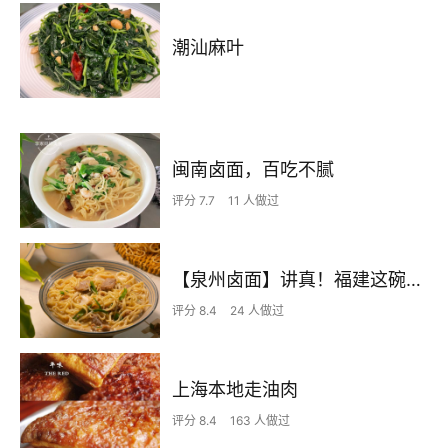
潮汕麻叶
闽南卤面，百吃不腻
评分 7.7
11 人做过
【泉州卤面】讲真！福建这碗面可排全国前五！
评分 8.4
24 人做过
上海本地走油肉
评分 8.4
163 人做过