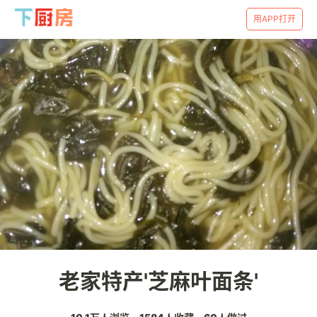
用APP打开
老家特产'芝麻叶面条'