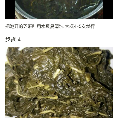
把泡开的芝麻叶用水反复清洗 大概4-5次就行
步骤 4