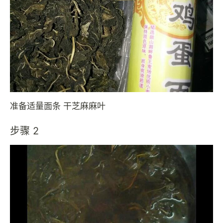
准备适量面条 干芝麻麻叶
步骤 2