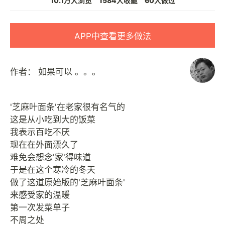
10.1万人浏览
1584人收藏
60人做过
APP中查看更多做法
作者：
如果可以 。。。
'芝麻叶面条'在老家很有名气的
这是从小吃到大的饭菜
我表示百吃不厌
现在在外面漂久了
难免会想念'家'得味道
于是在这个寒冷的冬天
做了这道原始版的'芝麻叶面条'
来感受家的温暖
第一次发菜单子
不周之处