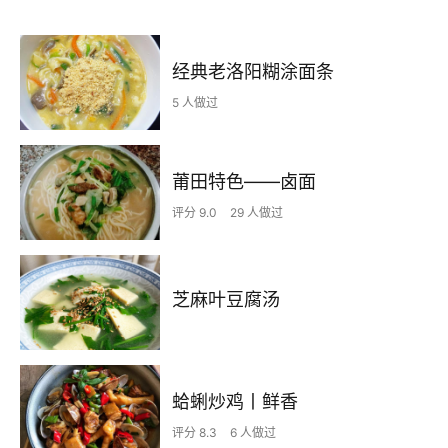
经典老洛阳糊涂面条
5 人做过
莆田特色——卤面
评分 9.0
29 人做过
芝麻叶豆腐汤
蛤蜊炒鸡丨鲜香
评分 8.3
6 人做过