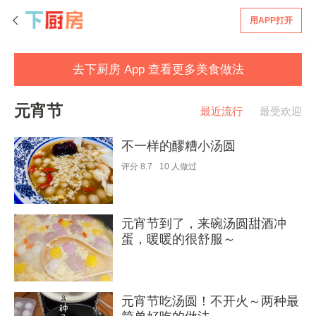
用APP打开
去下厨房 App 查看更多美食做法
元宵节
最近流行
最受欢迎
不一样的醪糟小汤圆
评分
8.7
10
人做过
元宵节到了，来碗汤圆甜酒冲
蛋，暖暖的很舒服～
元宵节吃汤圆！不开火～两种最