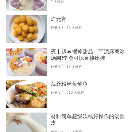
2
人做过
炸元宵
评分
8.3
36
人做过
夜市超🔥摆摊甜品，芋泥麻薯冰
汤圆❗️学会可以直接出摊
评分
8.4
16
人做过
蒜蓉粉丝蒸鲍鱼
评分
8.4
610
人做过
材料简单超级软糯好操作的汤圆
皮
评分
8.7
85
人做过