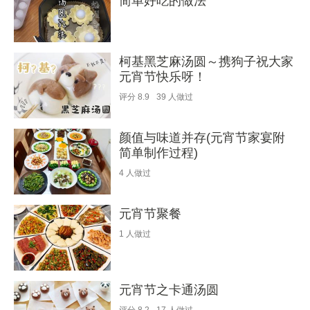
简单好吃的做法
柯基黑芝麻汤圆～携狗子祝大家
元宵节快乐呀！
评分
8.9
39
人做过
颜值与味道并存(元宵节家宴附
简单制作过程)
4
人做过
元宵节聚餐
1
人做过
元宵节之卡通汤圆