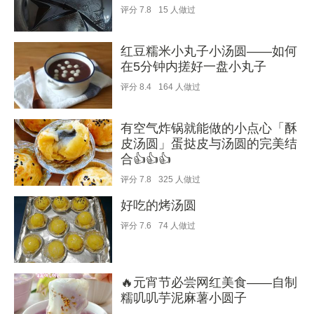
评分
7.8
15
人做过
红豆糯米小丸子小汤圆——如何
在5分钟内搓好一盘小丸子
评分
8.4
164
人做过
有空气炸锅就能做的小点心「酥
皮汤圆」蛋挞皮与汤圆的完美结
合👍👍👍
评分
7.8
325
人做过
好吃的烤汤圆
评分
7.6
74
人做过
🔥元宵节必尝网红美食——自制
糯叽叽芋泥麻薯小圆子