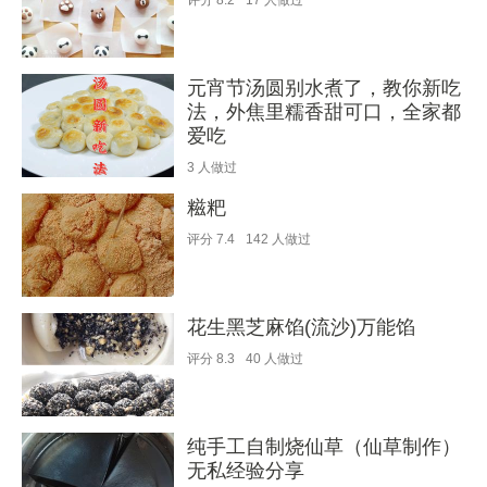
评分
8.2
17
人做过
元宵节汤圆别水煮了，教你新吃
法，外焦里糯香甜可口，全家都
爱吃
3
人做过
糍粑
评分
7.4
142
人做过
花生黑芝麻馅(流沙)万能馅
评分
8.3
40
人做过
纯手工自制烧仙草（仙草制作）
无私经验分享