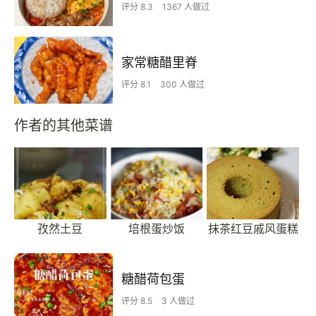
评分 8.3
1367 人做过
家常糖醋里脊
评分 8.1
300 人做过
作者的其他菜谱
孜然土豆
培根蛋炒饭
抹茶红豆戚风蛋糕
糖醋荷包蛋
评分 8.5
3 人做过