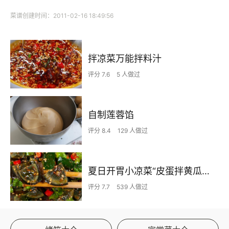
菜谱创建时间：2011-02-16 18:49:56
拌凉菜万能拌料汁
评分 7.6
5 人做过
自制莲蓉馅
评分 8.4
129 人做过
夏日开胃小凉菜“皮蛋拌黄瓜🥒”开胃减脂
评分 7.7
539 人做过