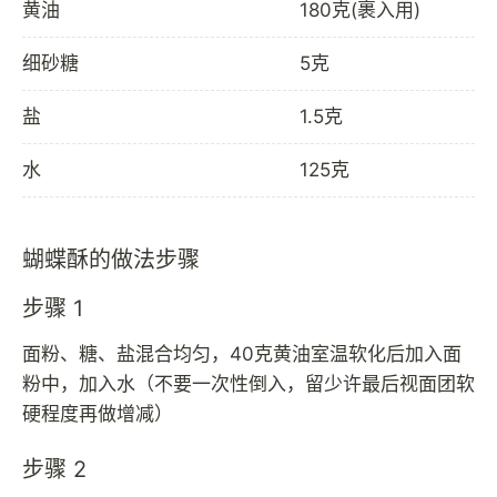
黄油
180克(裹入用)
细砂糖
5克
盐
1.5克
水
125克
蝴蝶酥的做法步骤
步骤 1
面粉、糖、盐混合均匀，40克黄油室温软化后加入面
粉中，加入水（不要一次性倒入，留少许最后视面团软
硬程度再做增减）
步骤 2