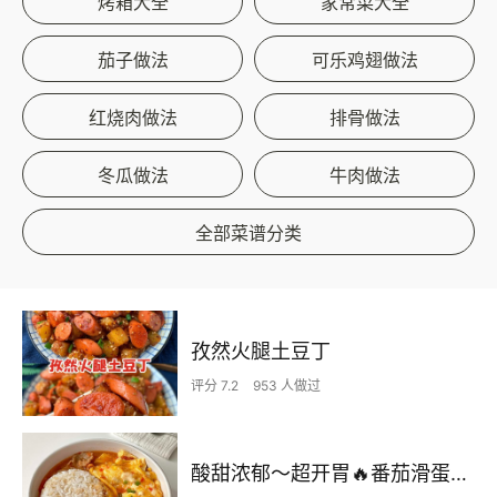
烤箱大全
家常菜大全
茄子做法
可乐鸡翅做法
红烧肉做法
排骨做法
冬瓜做法
牛肉做法
全部菜谱分类
孜然火腿土豆丁
评分 7.2
953 人做过
酸甜浓郁～超开胃🔥番茄滑蛋牛肉饭