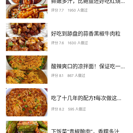
鲜嫩多汁，比鲍鱼还好吃红烧香菇
评分 7.7
1950 人做过
好吃到舔盘的蒜香黑椒牛肉粒
评分 7.6
1630 人做过
酸辣爽口的凉拌面！保证吃一次就上瘾
评分 8.1
867 人做过
吃了十几年的配方❗️每次做这至少吃2碗
评分 8.2
595 人做过
下饭菜“青椒酿肉”，香糯多汁鲜嫩下饭