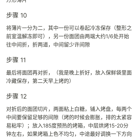
步骤 10
将薄片一分为二，其中一份可以卷起冷冻保存（整形之
前室温解冻即可），另一份面团由两端大约1/6处开始
往中间折，折两道，中间留少许间隙
步骤 11
最后将面团再对折，（我是晚上折好，放入保鲜袋里面
冷藏保存，第二天早上烤的）
步骤 12
对折后的面团切片，两面粘上白糖，铺入烤盘，每两个
中间要保留足够的间隙（烤的时候会膨胀，排的太紧容
易粘牢）；放入185度预热的烤箱，中层烘烤15-20分
钟左右，如果烤箱上色不均匀，中途最好调换一下方向