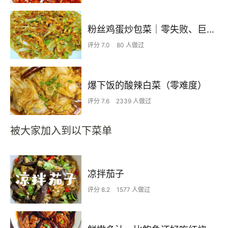
粉丝鸡蛋炒包菜｜零失败、巨下饭
评分 7.0
80 人做过
爆下饭的酸辣白菜（零难度）
评分 7.6
2339 人做过
被大家加入到以下菜单
凉拌茄子
评分 8.2
1577 人做过