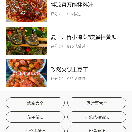
拌凉菜万能拌料汁
评分 7.6
5 人做过
夏日开胃小凉菜“皮蛋拌黄瓜🥒”开胃减脂
评分 7.7
539 人做过
孜然火腿土豆丁
评分 7.2
953 人做过
烤箱大全
家常菜大全
茄子做法
可乐鸡翅做法
红烧肉做法
排骨做法