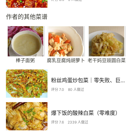
作者的其他菜谱
棒子面粥
腐乳豆腐炖胡萝卜
老干妈豆豉圆白菜
粉丝鸡蛋炒包菜｜零失败、巨下饭
评分 7.0
80 人做过
爆下饭的酸辣白菜（零难度）
评分 7.6
2339 人做过