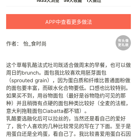
1633人浏览
59人收藏
1人做过
APP中查看更多做法
作者：
怡_食时尚
这个草莓乳酪法式吐司既适合做周末的早餐，也可以做
周日的brunch。面包我比较喜欢用胚芽面包
（sprouted grain），因为蛋白质和纤维比普通面粉做
的面包要丰富，而碳水化合物要低。口感也比较特别。
如果买不到，用谷物面包（最好是谷物隐约可见的那
种）并且稍微有点硬的面包种类比较好（全麦的法棍，
意大利拖鞋面包Ciabatta都不错）。
乳酪要选融化后可以拉丝的，当然还是看自己的爱好
了，我个人喜欢的几种比较常见的写在了下面。至于是
用蛋白还是全鸡蛋，看自己了。我比较喜爱用蛋白石因