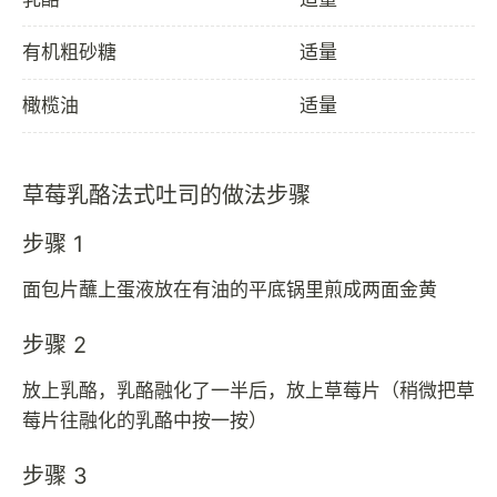
有机粗砂糖
适量
橄榄油
适量
草莓乳酪法式吐司的做法步骤
步骤 1
面包片蘸上蛋液放在有油的平底锅里煎成两面金黄
步骤 2
放上乳酪，乳酪融化了一半后，放上草莓片（稍微把草
莓片往融化的乳酪中按一按）
步骤 3