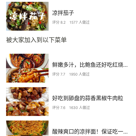
凉拌茄子
评分 8.2
1577 人做过
被大家加入到以下菜单
鲜嫩多汁，比鲍鱼还好吃红烧香菇
评分 7.7
1950 人做过
好吃到舔盘的蒜香黑椒牛肉粒
评分 7.6
1630 人做过
酸辣爽口的凉拌面！保证吃一次就上瘾