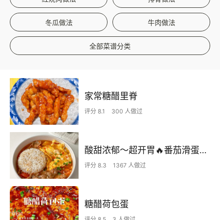
冬瓜做法
牛肉做法
全部菜谱分类
家常糖醋里脊
评分 8.1
300 人做过
酸甜浓郁～超开胃🔥番茄滑蛋牛肉饭
评分 8.3
1367 人做过
糖醋荷包蛋
评分 8.5
3 人做过