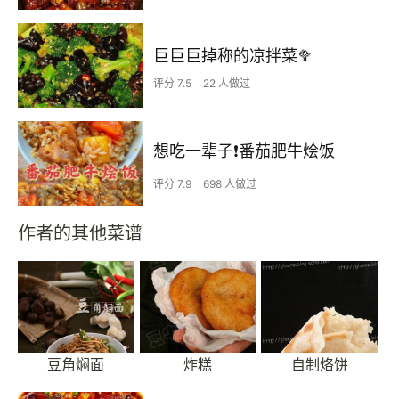
巨巨巨掉称的凉拌菜🥦
评分 7.5
22 人做过
想吃一辈子❗️番茄肥牛烩饭
评分 7.9
698 人做过
作者的其他菜谱
豆角焖面
炸糕
自制烙饼