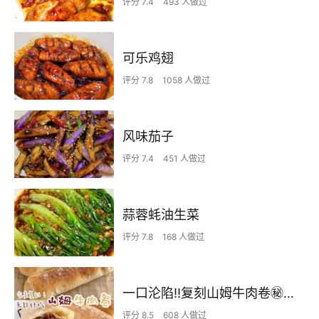
评分 7.4
493 人做过
可乐鸡翅
评分 7.8
1058 人做过
风味茄子
评分 7.4
451 人做过
蒜蓉蚝油生菜
评分 7.8
168 人做过
一口沦陷‼️复刻山姆牛肉卷㊙️皮薄馅足爆好吃
评分 8.5
608 人做过