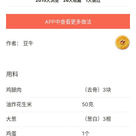
2015人浏览
26人收藏
1人做过
APP中查看更多做法
作者：
豆牛
用料
鸡腿肉
（去骨）3块
油炸花生米
50克
大葱
（葱白）3根
鸡蛋
1个