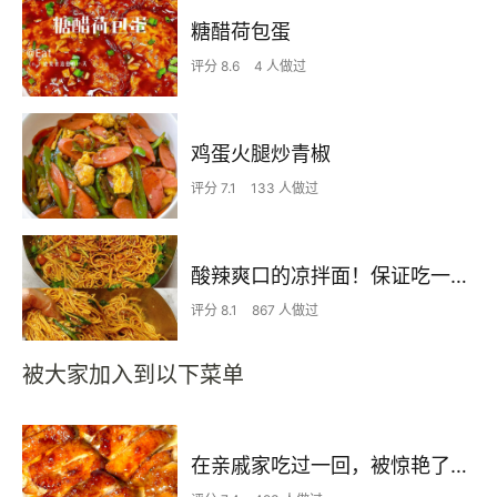
糖醋荷包蛋
评分 8.6
4 人做过
鸡蛋火腿炒青椒
评分 7.1
133 人做过
酸辣爽口的凉拌面！保证吃一次就上瘾
评分 8.1
867 人做过
被大家加入到以下菜单
在亲戚家吃过一回，被惊艳了…