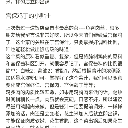
米，拌匀后立即出锅
宫保鸡丁的小贴士
上次做过一道饭店点击率最高的菜---鱼香肉丝，很多
朋友给我留言说非常好吃，所以今天咱们继续做宫保鸡
丁。这个菜的关键在于宫保汁，只要掌握好调料比例，
咱也能轻松做出饭店级的味道！
这个菜的原料看似重复、复杂，但是将腌制鸡肉的原料
和宫保酱料区别开，就很容易记了。宫保酱料的比例很
简单：白糖2：酱油2：香醋1，然后根据酱汁的浓稠添
加适量水淀粉即可。掌握好了这个酱汁，我们可以随意
变化成宫保虾仁、宫保肉、宫保藕丁等等；
鸡腿肉的肉质比较鲜嫩，如果用鸡胸肉来做的话，翻炒
时间稍稍长一点，肉质就会变硬，口感不好，所以建议
尽量用鸡腿肉来做。但是酱汁一定要提前调好，一样样
添加的话，肉还是会变老，花生米加入后就立即出锅，
才能保证肉质软嫩、花生香脆，这个菜出锅后如果花生