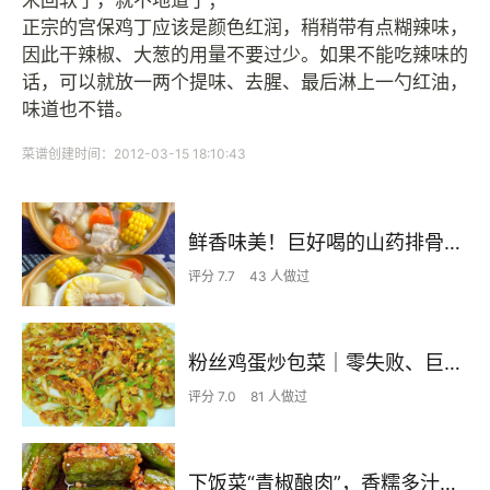
米回软了，就不地道了；
正宗的宫保鸡丁应该是颜色红润，稍稍带有点糊辣味，
因此干辣椒、大葱的用量不要过少。如果不能吃辣味的
话，可以就放一两个提味、去腥、最后淋上一勺红油，
味道也不错。
菜谱创建时间：2012-03-15 18:10:43
鲜香味美！巨好喝的山药排骨汤！！
评分 7.7
43 人做过
粉丝鸡蛋炒包菜｜零失败、巨下饭
评分 7.0
81 人做过
下饭菜“青椒酿肉”，香糯多汁鲜嫩下饭