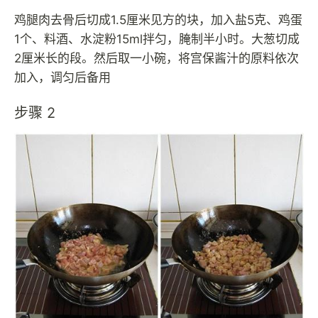
鸡腿肉去骨后切成1.5厘米见方的块，加入盐5克、鸡蛋
1个、料酒、水淀粉15ml拌匀，腌制半小时。大葱切成
2厘米长的段。然后取一小碗，将宫保酱汁的原料依次
加入，调匀后备用
步骤 2