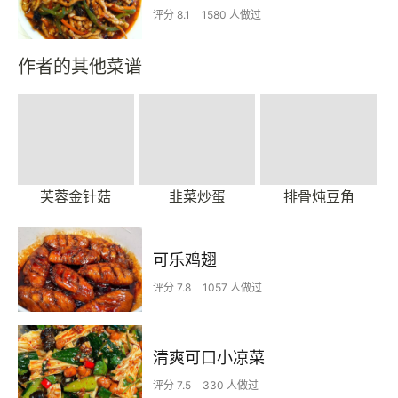
评分 8.1
1580 人做过
作者的其他菜谱
芙蓉金针菇
韭菜炒蛋
排骨炖豆角
可乐鸡翅
评分 7.8
1057 人做过
清爽可口小凉菜
评分 7.5
330 人做过