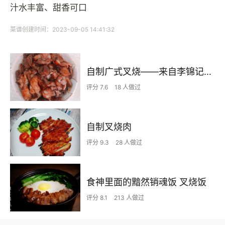
汁水丰富、甜香可口
菜谱创建时间：2023-09-05 14:41:32
自制广式叉烧——来自李锦记的官方菜谱秘制叉烧（烤箱制作）
评分 7.6
18 人做过
自制叉烧肉
评分 9.3
28 人做过
食神里面的黯然销魂饭 叉烧饭
评分 8.1
213 人做过