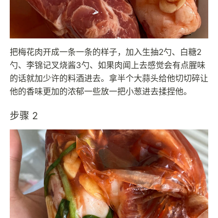
把梅花肉开成一条一条的样子，加入生抽2勺、白糖2
勺、李锦记叉烧酱3勺、如果肉闻上去感觉会有点腥味
的话就加少许的料酒进去。拿半个大蒜头给他切切碎让
他的香味更加的浓郁一些放一把小葱进去揉捏他。
步骤 2