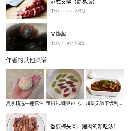
港式叉烧（简易版）
评分 8.3
820 人做过
叉烧酱
评分 8.7
417 人做过
作者的其他菜谱
夏季精选—莲花包
辣椒包.豌豆包（面点造型）
超级无敌下饭利器油焖茄子
香煎梅头肉，猪肉的新吃法！