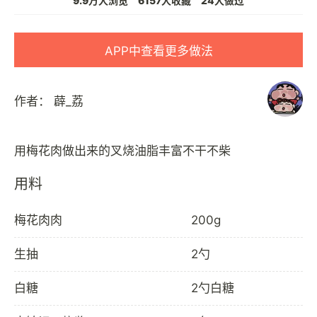
9.9万人浏览
6157人收藏
24人做过
APP中查看更多做法
作者：
薜_荔
用料
梅花肉肉
200g
生抽
2勺
白糖
2勺白糖