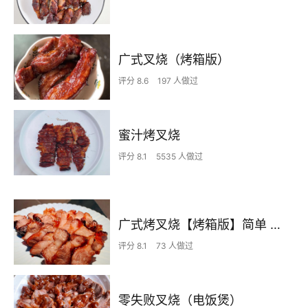
广式叉烧（烤箱版）
评分 8.6
197 人做过
蜜汁烤叉烧
评分 8.1
5535 人做过
广式烤叉烧【烤箱版】简单 正宗 好吃 下饭
评分 8.1
73 人做过
零失败叉烧（电饭煲）