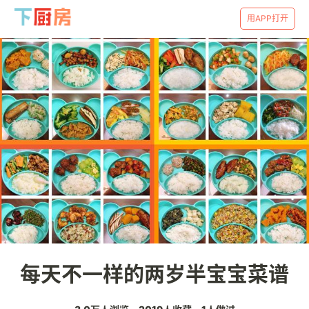
用APP打开
每天不一样的两岁半宝宝菜谱