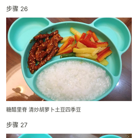
步骤 26
糖醋里脊 清炒胡萝卜土豆四季豆
步骤 27