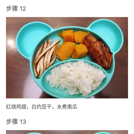
步骤 12
红烧鸡翅，白灼豆干，水煮南瓜
步骤 13