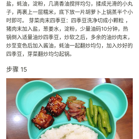
盐，蚝油，淀粉，几滴香油搅拌均匀，揉成光滑的小丸
子，再裹上一层糯米，底下放一片胡萝卜上锅蒸半个小
时即可。 芽菜肉末四季豆：四季豆洗净切成小颗粒 ，
猪肉末加入盐，葱姜水，淀粉，少量油码10分钟，热
锅倒入适量油炒四季豆，炒软之后，多余的油炒肉末，
炒至变色后加入酱油，蚝油一起翻炒均匀，加入炒好的
四季豆，芽菜翻炒均匀起锅。
步骤 15