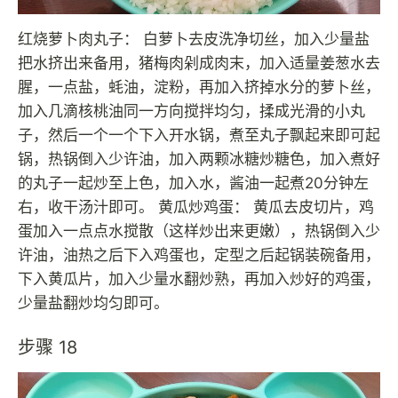
红烧萝卜肉丸子： 白萝卜去皮洗净切丝，加入少量盐
把水挤出来备用，猪梅肉剁成肉末，加入适量姜葱水去
腥，一点盐，蚝油，淀粉，再加入挤掉水分的萝卜丝，
加入几滴核桃油同一方向搅拌均匀，揉成光滑的小丸
子，然后一个一个下入开水锅，煮至丸子飘起来即可起
锅，热锅倒入少许油，加入两颗冰糖炒糖色，加入煮好
的丸子一起炒至上色，加入水，酱油一起煮20分钟左
右，收干汤汁即可。 黄瓜炒鸡蛋： 黄瓜去皮切片，鸡
蛋加入一点点水搅散（这样炒出来更嫩），热锅倒入少
许油，油热之后下入鸡蛋也，定型之后起锅装碗备用，
下入黄瓜片，加入少量水翻炒熟，再加入炒好的鸡蛋，
少量盐翻炒均匀即可。
步骤 18