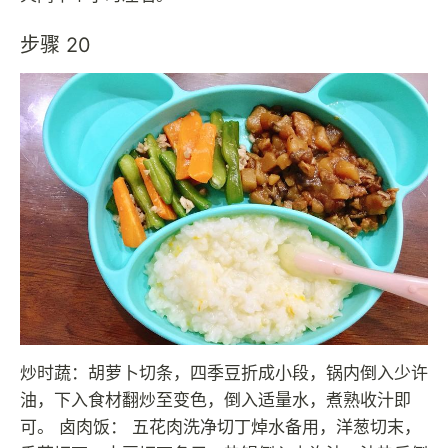
步骤 20
炒时蔬：胡萝卜切条，四季豆折成小段，锅内倒入少许
油，下入食材翻炒至变色，倒入适量水，煮熟收汁即
可。 卤肉饭： 五花肉洗净切丁焯水备用，洋葱切末，