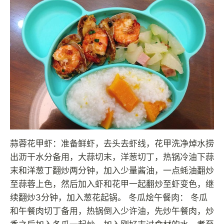
蒜蓉花甲虾：准备鲜虾，去头去虾线，花甲洗净焯水捞
出沥干水分备用，大蒜切末，洋葱切丁，热锅冷油下蒜
末和洋葱丁翻炒两分钟，加入少量酱油，一点蚝油翻炒
至蒜蓉上色，然后加入虾和花甲一起翻炒至虾变色，继
续翻炒3分钟，加入葱花起锅。 冬瓜烩午餐肉： 冬瓜
和午餐肉切丁备用，热锅倒入少许油，先炒午餐肉，炒