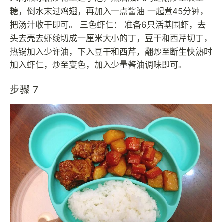
糖，倒水末过鸡翅，再加入一点酱油 一起煮45分钟，
把汤汁收干即可。 三色虾仁： 准备6只活基围虾，去
头去壳去虾线切成一厘米大小的丁，豆干和西芹切丁，
热锅加入少许油，下入豆干和西芹，翻炒至断生快熟时
加入虾仁，炒至变色，加入少量酱油调味即可。
步骤 7