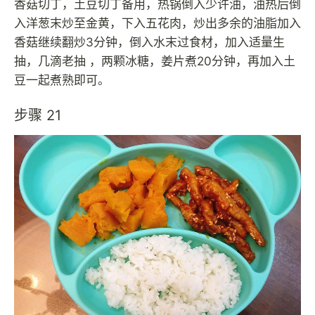
香菇切丁，土豆切丁备用，热锅倒入少许油，油热后倒
入洋葱末炒至金黄，下入五花肉，炒出多余的油脂加入
香菇继续翻炒3分钟，倒入水末过食材，加入适量生
抽，几滴老抽 ，两颗冰糖，姜片煮20分钟，再加入土
豆一起煮熟即可。
步骤 21