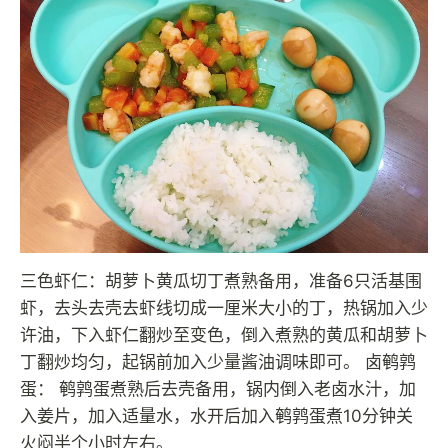
三色虾仁：胡萝卜黄瓜切丁煮熟备用，准备6只活基围
虾，去头去壳去虾线切成一厘米大小的丁，热锅加入少
许油，下入虾仁翻炒至变色，倒入煮熟的黄瓜和胡萝卜
丁翻炒均匀，起锅前加入少量酱油调味即可。 卤鹌鹑
蛋： 鹌鹑蛋煮熟后去壳备用，锅内倒入老卤水汁，加
入姜片，加入适量水，水开后加入鹌鹑蛋煮10分钟关
火闷半个小时左右。