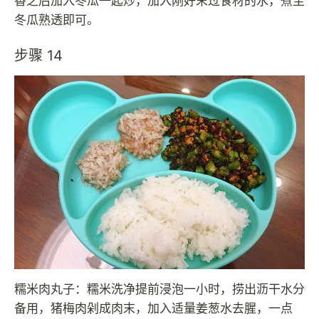
香之后加入冬瓜一起炒，加入刚好末过食材的水，煮至
冬瓜熟透即可。
步骤 14
糯米肉丸子：糯米洗净提前浸泡一小时，捞出沥干水分
备用，猪梅肉剁成肉末，加入适量姜葱水去腥，一点