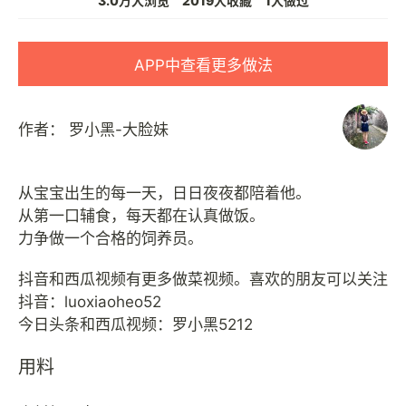
3.0万人浏览
2019人收藏
1人做过
APP中查看更多做法
作者：
罗小黑-大脸妹
从宝宝出生的每一天，日日夜夜都陪着他。
从第一口辅食，每天都在认真做饭。
力争做一个合格的饲养员。
抖音和西瓜视频有更多做菜视频。喜欢的朋友可以关注
抖音：luoxiaoheo52
用料