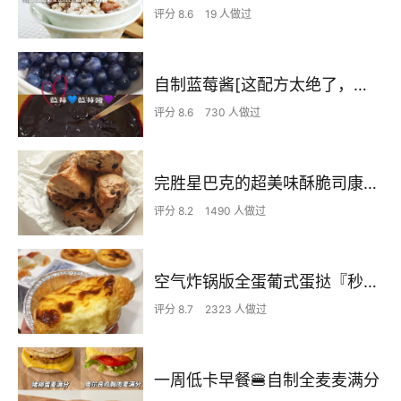
评分 8.6
19 人做过
自制蓝莓酱[这配方太绝了，味道极好]
评分 8.6
730 人做过
完胜星巴克的超美味酥脆司康 super easy crunched scone
评分 8.2
1490 人做过
空气炸锅版全蛋葡式蛋挞『秒杀KFC』悠伴空气炸锅
评分 8.7
2323 人做过
一周低卡早餐🍔自制全麦麦满分