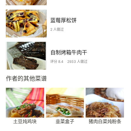
蓝莓厚松饼
2 人做过
自制烤箱牛肉干
评分 8.4
2933 人做过
作者的其他菜谱
土豆炖鸡块
韭菜盒子
猪肉白菜炖粉条