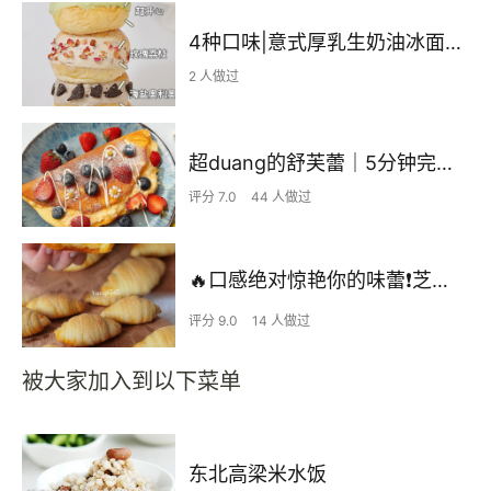
4种口味|意式厚乳生奶油冰面包|一次学会|开心果+玫瑰荔枝+海盐奥利奥+香草草莓
2 人做过
超duang的舒芙蕾｜5分钟完美早餐😋
评分 7.0
44 人做过
🔥口感绝对惊艳你的味蕾❗️芝士肉松盐面包卷
评分 9.0
14 人做过
被大家加入到以下菜单
东北高梁米水饭