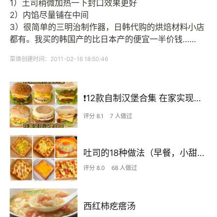
1）土司稍微加热一下封口效果更好
2）内馅尽量铺在中间
3）很简单的三明治制作器，日韩代购的烘焙材料小店
都有。我买的韩国产的比日本产的便宜一半价钱……
菜谱创建时间：2011-02-16 18:50:46
❗12款自制汉堡合集 在家实现汉堡自由⁉️
评分 8.1
7 人做过
吐司的18种做法（早餐，小甜品）
评分 8.0
68 人做过
西红柿疙瘩汤