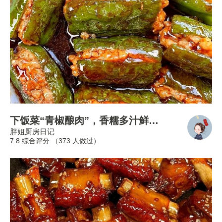
下饭菜“青椒酿肉”，香糯多汁鲜嫩下饭
胖姐厨房日记
7.8 综合评分 （
373
人做过）