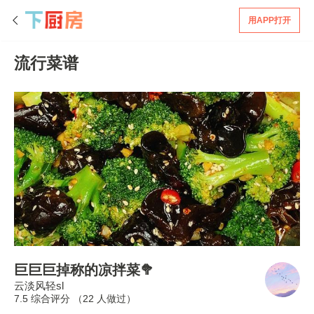
用APP打开
流行菜谱
巨巨巨掉称的凉拌菜🥦
云淡风轻sl
7.5 综合评分 （
22
人做过）