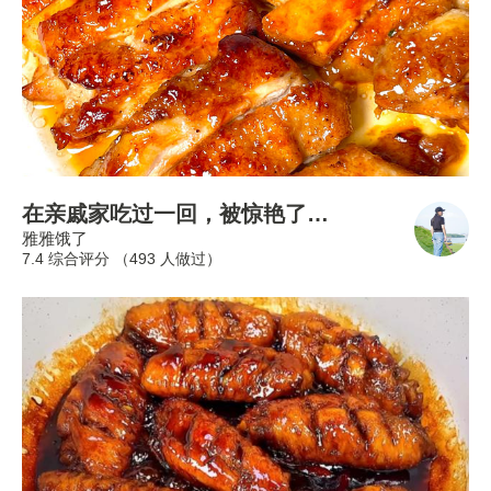
在亲戚家吃过一回，被惊艳了…
雅雅饿了
7.4 综合评分 （
493
人做过）