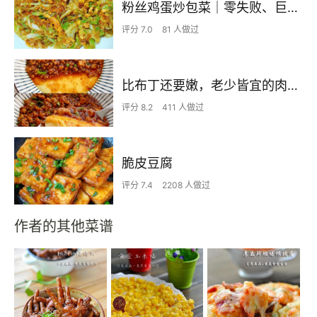
粉丝鸡蛋炒包菜｜零失败、巨下饭
评分 7.0
81 人做过
比布丁还要嫩，老少皆宜的肉沫蒸蛋
评分 8.2
411 人做过
脆皮豆腐
评分 7.4
2208 人做过
作者的其他菜谱