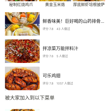
秘制红烧鸡爪
黄金玉米烙
厚底鲜虾培根披萨
鲜香味美！巨好喝的山药排骨汤！！
评分 7.8
43 人做过
拌凉菜万能拌料汁
评分 7.6
5 人做过
可乐鸡翅
评分 7.8
1057 人做过
被大家加入到以下菜单