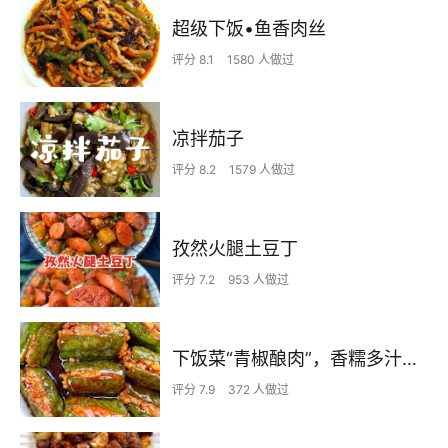
超级下饭•鱼香肉丝
评分 8.1
1580 人做过
凉拌茄子
评分 8.2
1579 人做过
孜然火腿土豆丁
评分 7.2
953 人做过
下饭菜“青椒酿肉”，香糯多汁鲜嫩下饭
评分 7.9
372 人做过