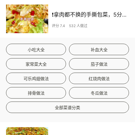
❗拿肉都不换的手撕包菜，5分钟快手家常菜🔥
评分 7.4
532 人做过
小吃大全
补血大全
家常菜大全
茄子做法
可乐鸡翅做法
红烧肉做法
排骨做法
冬瓜做法
全部菜谱分类